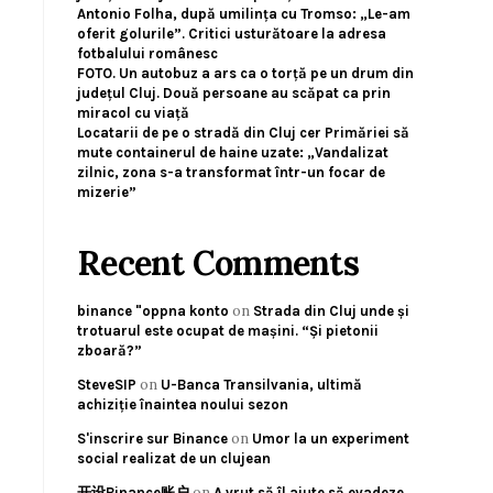
Antonio Folha, după umilința cu Tromso: „Le-am
oferit golurile”. Critici usturătoare la adresa
fotbalului românesc
FOTO. Un autobuz a ars ca o torță pe un drum din
județul Cluj. Două persoane au scăpat ca prin
miracol cu viață
Locatarii de pe o stradă din Cluj cer Primăriei să
mute containerul de haine uzate: „Vandalizat
zilnic, zona s-a transformat într-un focar de
mizerie”
Recent Comments
on
binance "oppna konto
Strada din Cluj unde și
trotuarul este ocupat de mașini. “Și pietonii
zboară?”
on
SteveSIP
U-Banca Transilvania, ultimă
achiziție înaintea noului sezon
on
S'inscrire sur Binance
Umor la un experiment
social realizat de un clujean
on
开设Binance账户
A vrut să îl ajute să evadeze