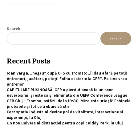
Search
SEARCH
Recent Posts
Ioan Varga, „negru” după 0-5 cu Tromso: „Îi dau afară pe toți!
Antrenori, jucători, pe toți! Folha e istorie la CFR”. Pe cine vrea
antrenor
CAPITULARE RUȘINOASĂ! CFR a pierdut acasă la un scor
neverosimil și este ca și eliminată din UEFA Conference League
CFR Cluj – Tromso, astăzi, de la 19:30. Miza este uriașă! Echipele
probabile și tot ce trebuie să știi
Fost spațiu industrial devine pol de vitalitate, interacțiune și
experiențe, la Cluj
Un nou univers al distracției pentru copii: Kiddy Park, la Cluj