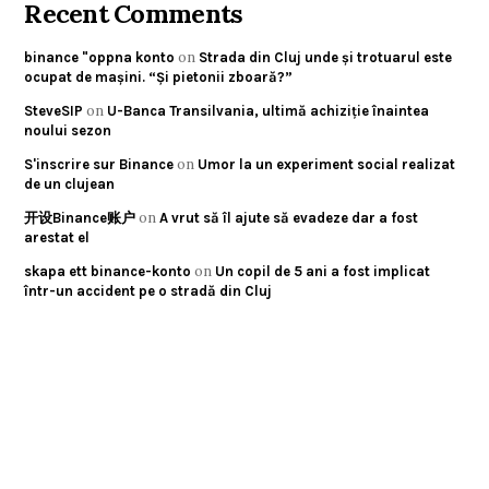
Recent Comments
on
binance "oppna konto
Strada din Cluj unde și trotuarul este
ocupat de mașini. “Și pietonii zboară?”
on
SteveSIP
U-Banca Transilvania, ultimă achiziție înaintea
noului sezon
on
S'inscrire sur Binance
Umor la un experiment social realizat
de un clujean
on
开设Binance账户
A vrut să îl ajute să evadeze dar a fost
arestat el
on
skapa ett binance-konto
Un copil de 5 ani a fost implicat
într-un accident pe o stradă din Cluj