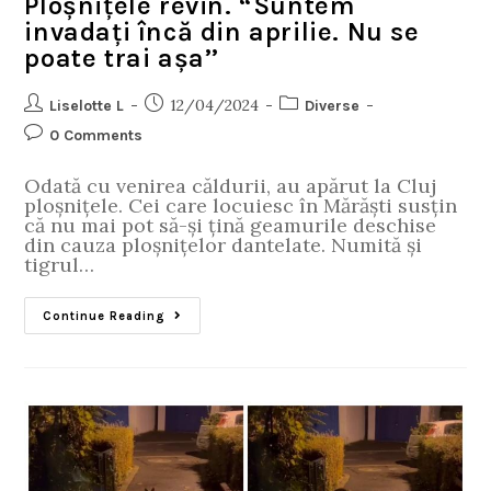
Ploșnițele revin. “Suntem
invadați încă din aprilie. Nu se
poate trai așa’’
12/04/2024
Liselotte L
Diverse
0 Comments
Odată cu venirea căldurii, au apărut la Cluj
ploșnițele. Cei care locuiesc în Mărăști susțin
că nu mai pot să-și țină geamurile deschise
din cauza ploșnițelor dantelate. Numită și
tigrul…
Continue Reading