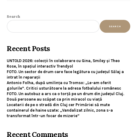
Search
SEARCH
Recent Posts
UNTOLD 2026: colecții în colaborare cu Gina, Smiley și Theo
Rose, în spațiul interactiv Trendyol
FOTO. Un sector de drum care face legătura cu județul Sălaj a
intrat în reparații
Antonio Folha, după umilința cu Tromso: „Le-am oferit
golurile”. Critici usturătoare la adresa fotbalului românesc
FOTO. Un autobuz a ars ca o torță pe un drum din județul Cluj.
Două persoane au scăpat ca prin miracol cu viață
Locatarii de pe o stradă din Cluj cer Primăriei să mute
containerul de haine uzate: „Vandalizat zilnic, zona s-a
transformat într-un focar de mizerie”
Recent Comments