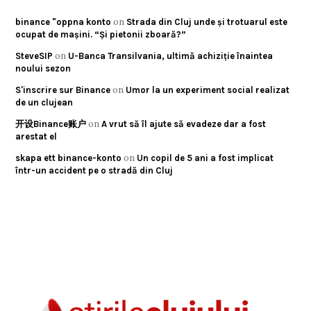
on
binance "oppna konto
Strada din Cluj unde și trotuarul este
ocupat de mașini. “Și pietonii zboară?”
on
SteveSIP
U-Banca Transilvania, ultimă achiziție înaintea
noului sezon
on
S'inscrire sur Binance
Umor la un experiment social realizat
de un clujean
on
开设Binance账户
A vrut să îl ajute să evadeze dar a fost
arestat el
on
skapa ett binance-konto
Un copil de 5 ani a fost implicat
într-un accident pe o stradă din Cluj