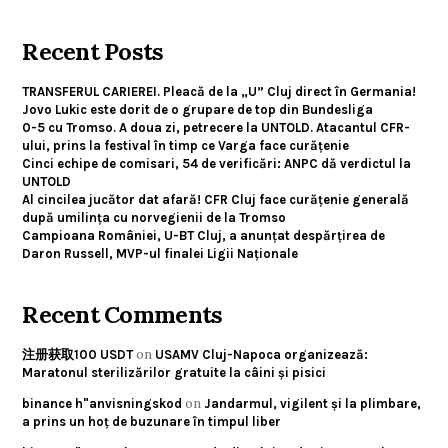
Recent Posts
TRANSFERUL CARIEREI. Pleacă de la „U” Cluj direct în Germania!
Jovo Lukic este dorit de o grupare de top din Bundesliga
0-5 cu Tromso. A doua zi, petrecere la UNTOLD. Atacantul CFR-
ului, prins la festival în timp ce Varga face curățenie
Cinci echipe de comisari, 54 de verificări: ANPC dă verdictul la
UNTOLD
Al cincilea jucător dat afară! CFR Cluj face curățenie generală
după umilința cu norvegienii de la Tromso
Campioana României, U-BT Cluj, a anunțat despărțirea de
Daron Russell, MVP-ul finalei Ligii Naționale
Recent Comments
on
注册获取100 USDT
USAMV Cluj-Napoca organizează:
Maratonul sterilizărilor gratuite la câini și pisici
on
binance h"anvisningskod
Jandarmul, vigilent și la plimbare,
a prins un hoț de buzunare în timpul liber