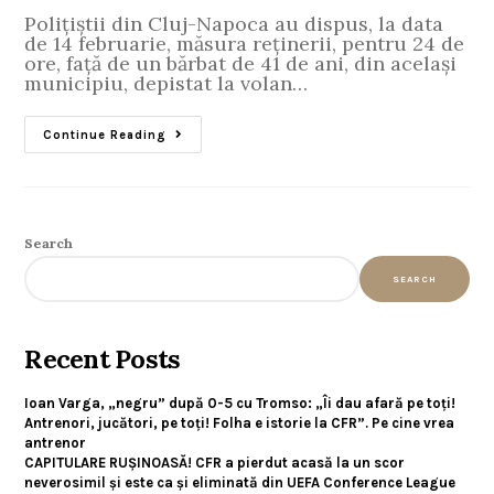
Polițiștii din Cluj-Napoca au dispus, la data
de 14 februarie, măsura reținerii, pentru 24 de
ore, față de un bărbat de 41 de ani, din același
municipiu, depistat la volan…
Continue Reading
Search
SEARCH
Recent Posts
Ioan Varga, „negru” după 0-5 cu Tromso: „Îi dau afară pe toți!
Antrenori, jucători, pe toți! Folha e istorie la CFR”. Pe cine vrea
antrenor
CAPITULARE RUȘINOASĂ! CFR a pierdut acasă la un scor
neverosimil și este ca și eliminată din UEFA Conference League