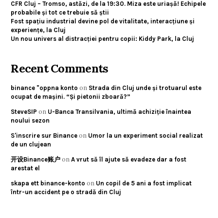
CFR Cluj – Tromso, astăzi, de la 19:30. Miza este uriașă! Echipele
probabile și tot ce trebuie să știi
Fost spațiu industrial devine pol de vitalitate, interacțiune și
experiențe, la Cluj
Un nou univers al distracției pentru copii: Kiddy Park, la Cluj
Recent Comments
on
binance "oppna konto
Strada din Cluj unde și trotuarul este
ocupat de mașini. “Și pietonii zboară?”
on
SteveSIP
U-Banca Transilvania, ultimă achiziție înaintea
noului sezon
on
S'inscrire sur Binance
Umor la un experiment social realizat
de un clujean
on
开设Binance账户
A vrut să îl ajute să evadeze dar a fost
arestat el
on
skapa ett binance-konto
Un copil de 5 ani a fost implicat
într-un accident pe o stradă din Cluj