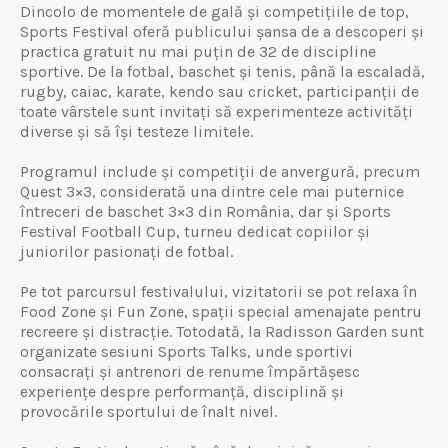
Dincolo de momentele de gală și competițiile de top,
Sports Festival oferă publicului șansa de a descoperi și
practica gratuit nu mai puțin de 32 de discipline
sportive. De la fotbal, baschet și tenis, până la escaladă,
rugby, caiac, karate, kendo sau cricket, participanții de
toate vârstele sunt invitați să experimenteze activități
diverse și să își testeze limitele.
Programul include și competiții de anvergură, precum
Quest 3×3, considerată una dintre cele mai puternice
întreceri de baschet 3×3 din România, dar și Sports
Festival Football Cup, turneu dedicat copiilor și
juniorilor pasionați de fotbal.
Pe tot parcursul festivalului, vizitatorii se pot relaxa în
Food Zone și Fun Zone, spații special amenajate pentru
recreere și distracție. Totodată, la Radisson Garden sunt
organizate sesiuni Sports Talks, unde sportivi
consacrați și antrenori de renume împărtășesc
experiențe despre performanță, disciplină și
provocările sportului de înalt nivel.