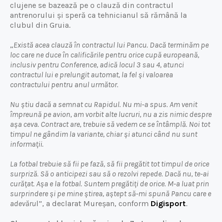
clujene se bazează pe o clauză din contractul
antrenorului și speră ca tehnicianul să rămână la
clubul din Gruia.
„
Există acea clauză în contractul lui Pancu. Dacă terminăm pe
loc care ne duce în calificările pentru orice cupă europeană,
inclusiv pentru Conference, adică locul 3 sau 4, atunci
contractul lui e prelungit automat, la fel și valoarea
contractului pentru anul următor.
Nu știu dacă a semnat cu Rapidul. Nu mi-a spus. Am venit
împreună pe avion, am vorbit alte lucruri, nu a zis nimic despre
așa ceva. Contract are, trebuie să vedem ce se întâmplă. Noi tot
timpul ne gândim la variante, chiar și atunci când nu sunt
informații.
La fotbal trebuie să fii pe fază, să fii pregătit tot timpul de orice
surpriză. Să o anticipezi sau să o rezolvi repede. Dacă nu, te-ai
curățat. Așa e la fotbal. Suntem pregătiți de orice. M-a luat prin
surprindere și pe mine știrea, aștept să-mi spună Pancu care e
adevăru
l”, a declarat Mureșan, conform
Digisport
.