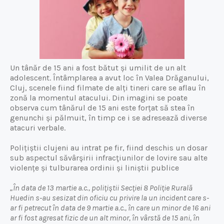
Un tânăr de 15 ani a fost bătut și umilit de un alt
adolescent. Întâmplarea a avut loc în Valea Drăganului,
Cluj, scenele fiind filmate de alți tineri care se aflau în
zonă la momentul atacului. Din imagini se poate
observa cum tânărul de 15 ani este forțat să stea în
genunchi și pălmuit, în timp ce i se adresează diverse
atacuri verbale.
Polițiștii clujeni au intrat pe fir, fiind deschis un dosar
sub aspectul săvârşirii infracţiunilor de lovire sau alte
violențe și tulburarea ordinii și liniștii publice
„În data de 13 martie a.c., polițiștii Secției 8 Poliție Rurală
Huedin s-au sesizat din oficiu cu privire la un incident care s-
ar fi petrecut în data de 9 martie a.c., în care un minor de 16 ani
ar fi fost agresat fizic de un alt minor, în vârstă de 15 ani, în