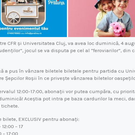
tre CFR și Universitatea Cluj, va avea loc duminică, 4 au
udenților”, jocul se va disputa pe cel al “feroviarilor”, din
 a pus în vânzare biletele biletele pentru partida cu Univ
e Șepcilor Roșii în ce privește vânzarea biletelor oaspețilo
ntervalul 12:00-17:00, abonații vor putea cumpăra, cu priorit
duminică! Aceștia pot intra pe baza cardurilor la meci, da
 tichete.
 bilete, EXCLUSIV pentru abonați:
 12:00 – 17
0 – 17:00