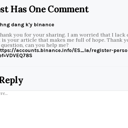
ost Has One Comment
hng dang k'y binance
hank you for your sharing. I am worried that I lack 
t is your article that makes me full of hope. Thank yo
 question, can you help me?
ttps://accounts.binance.info/ES_la/register-pers
ef=VDVEQ78S
 Reply