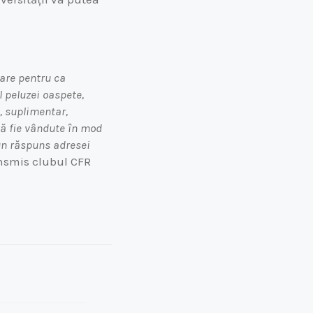
sare pentru ca
l peluzei oaspete,
i, suplimentar,
 să fie vândute în mod
 un răspuns adresei
ansmis clubul CFR