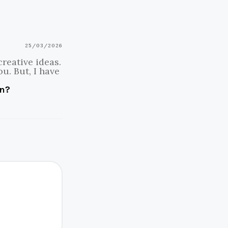
25/03/2026
creative ideas.
u. But, I have
on?