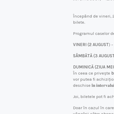
Începând de vineri, 2
bilete.
Programul caselor de
VINERI (2 AUGUST
) –
SÂMBĂTĂ (3 AUGUST
DUMINICĂ (ZIUA MEC
În ceea ce privește
b
vor putea fi achiziți
deschise 𝐢̂𝐧 𝐢𝐧𝐭𝐞𝐫𝐯𝐚𝐥𝐮𝐥
Joi, biletele pot fi achiziționate
Doar în cazul în care
vânzării către abonaț