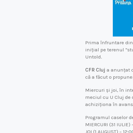
Prima înfruntare din
inițial pe terenul “st
Untold.
CFR Cluj
a anunțat că
că a făcut o propuner
Miercuri și joi, în i
meciul cu U Cluj de 
achiziționa în avans
Programul caselor de
MIERCURI (31 IULIE) –
JOI (1 AUGUST) – 12:0