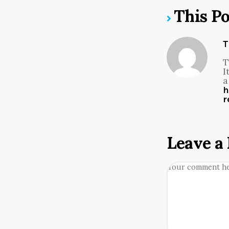
This P
T
T
I
a
h
r
Leave a