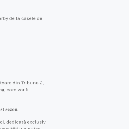
erby de la casele de
ctoare din Tribuna 2,
𝐞𝐧𝐚, care vor fi
𝐭 𝐬𝐞𝐳𝐨𝐧
.
joi, dedicată exclusiv
versității va putea