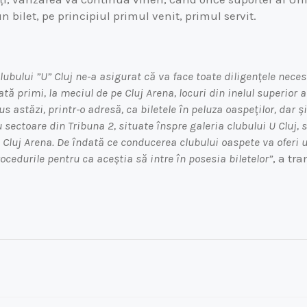
un bilet, pe principiul primul venit, primul servit.
lubului ”U” Cluj ne-a asigurat că va face toate diligențele nece
ată primi, la meciul de pe Cluj Arena, locuri din inelul superior a
us astăzi, printr-o adresă, ca biletele în peluza oaspeților, dar ș
u sectoare din Tribuna 2, situate înspre galeria clubului U Cluj,
la Cluj Arena. De îndată ce conducerea clubului oaspete va oferi
cedurile pentru ca aceștia să intre în posesia biletelor”
, a tr