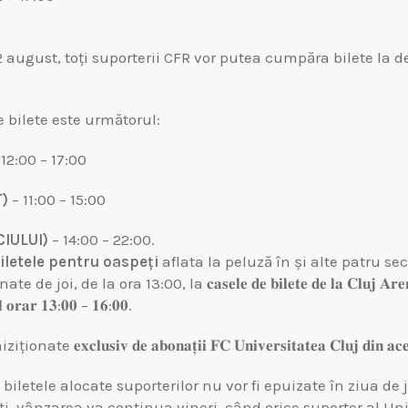
 august, toți suporterii CFR vor putea cumpăra bilete la d
 bilete este următorul:
 12:00 – 17:00
)
– 11:00 – 15:00
IULUI)
– 14:00 – 22:00.
iletele pentru oaspeți
aflata la peluză
în
și alte patru se
onate de
joi, de la ora 13:00, la 𝐜𝐚𝐬𝐞𝐥𝐞 𝐝𝐞 𝐛𝐢𝐥𝐞𝐭𝐞 𝐝𝐞 𝐥𝐚 𝐂𝐥𝐮𝐣 𝐀
 𝐨𝐫𝐚𝐫 𝟏𝟑:𝟎𝟎 – 𝟏𝟔:𝟎𝟎.
 𝐞𝐱𝐜𝐥𝐮𝐬𝐢𝐯 𝐝𝐞 𝐚𝐛𝐨𝐧𝐚𝐭̦𝐢𝐢 𝐅𝐂 𝐔𝐧𝐢𝐯𝐞𝐫𝐬𝐢𝐭𝐚𝐭𝐞𝐚 𝐂𝐥𝐮𝐣 𝐝𝐢𝐧 𝐚𝐜𝐞𝐬
 biletele alocate suporterilor nu vor fi epuizate în ziua de 
i, vânzarea va continua vineri, când orice suporter al Uni