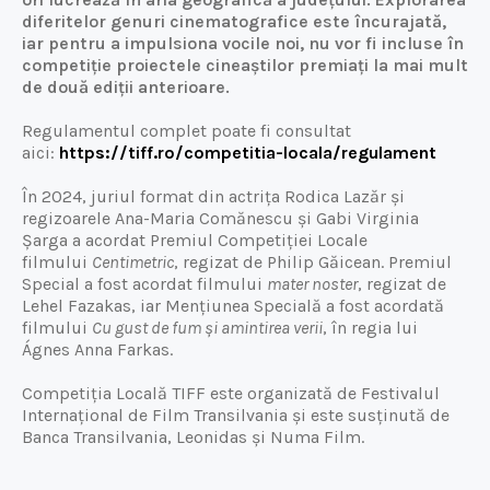
diferitelor genuri cinematografice este încurajată,
iar pentru a impulsiona vocile noi, nu vor fi incluse în
competiție proiectele cineaștilor premiați la mai mult
de două ediții anterioare.
Regulamentul complet poate fi consultat
aici:
https://tiff.ro/competitia-locala/regulament
În 2024, juriul format din actrița Rodica Lazăr și
regizoarele Ana-Maria Comănescu și Gabi Virginia
Șarga a acordat Premiul Competiției Locale
filmului
Centimetric
, regizat de Philip Găicean. Premiul
Special a fost acordat filmului
mater noster
, regizat de
Lehel Fazakas, iar Mențiunea Specială a fost acordată
filmului
Cu gust de fum și amintirea verii
, în regia lui
Ágnes Anna Farkas.
Competiția Locală TIFF este organizată de Festivalul
Internațional de Film Transilvania și este susținută de
Banca Transilvania, Leonidas și Numa Film.