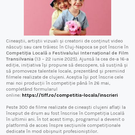
Cineaștii, artiștii vizuali și creatorii de conținut video
născuți sau care trăiesc în Cluj-Napoca se pot înscrie în
Competiția Locală
a
Festivalului Internațional de Film
Transilvania
(13 – 22 iunie 2025). Ajunsă la cea de-a 16-a
ediție, inițiativa își propune să descopere, să susțină și
să promoveze talentele locale, prezentând și premiind
filmele realizate de clujeni. Aceștia își pot înscrie cele
mai noi producții în competiție până în 26 mai,
completând formularul
online:
https://tiff.ro/competitia-locala/inscrieri
Peste 300 de filme realizate de cineaști clujeni aflați la
început de drum au fost înscrise în Competiția Locală
în ultimii ani. În tot acest timp, programul a devenit o
platformă de acces înspre secțiunile competiționale
dedicate în mod obișnuit profesioniștilor.