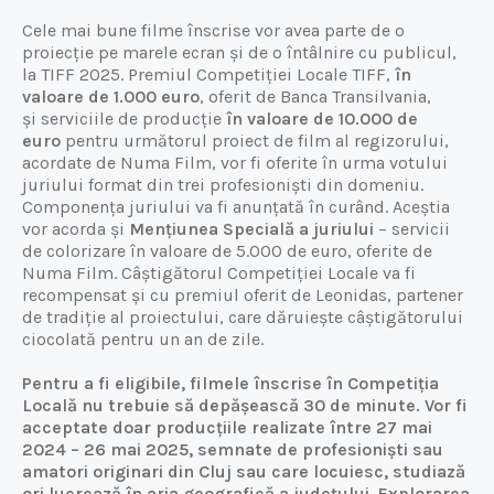
Cele mai bune filme înscrise vor avea parte de o
proiecție pe marele ecran și de o întâlnire cu publicul,
la TIFF 2025. Premiul Competiției Locale TIFF,
în
valoare de 1.000 euro
, oferit de Banca Transilvania,
și serviciile de producție
în valoare de 10.000 de
euro
pentru următorul proiect de film al regizorului,
acordate de Numa Film, vor fi oferite în urma votului
juriului format din trei profesioniști din domeniu.
Componența juriului va fi anunțată în curând. Aceștia
vor acorda și
Mențiunea Specială a juriului
– servicii
de colorizare în valoare de 5.000 de euro, oferite de
Numa Film. Câștigătorul Competiției Locale va fi
recompensat și cu premiul oferit de Leonidas, partener
de tradiție al proiectului, care dăruiește câștigătorului
ciocolată pentru un an de zile.
Pentru a fi eligibile, filmele înscrise în Competiția
Locală nu trebuie să depășească 30 de minute. Vor fi
acceptate doar producțiile realizate între 27 mai
2024 – 26 mai 2025, semnate de profesioniști sau
amatori originari din Cluj sau care locuiesc, studiază
ori lucrează în aria geografică a județului. Explorarea