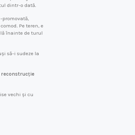
ul dintr-o dată.
u-promovată,
 comod. Pe teren, e
lă înainte de turul
și să-i sudeze la
 reconstrucție
ise vechi și cu