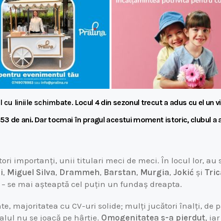
 cu liniile schimbate.
Locul 4 din sezonul trecut a adus cu el un vi
3 de ani. Dar tocmai în pragul acestui moment istoric, clubul a 
ori importanți, unii titulari meci de meci. În locul lor, au
i
,
Miguel Silva
,
Drammeh
,
Barstan
,
Murgi
a
,
Jokić
și
Tri
să – se mai așteaptă cel puțin un fundaș dreapta.
te, majoritatea cu CV-uri solide; mulți jucători înalți, de p
alul nu se joacă pe hârtie.
Omogenitatea s-a pierdut
, ia