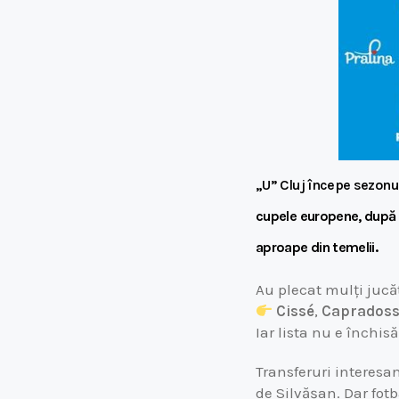
„U” Cluj începe sezonul
cupele europene, după 5
aproape din temelii.
Au plecat mulți jucăt
Cissé
,
Capradoss
Iar lista nu e închi
Transferuri interesan
de Silvășan. Dar fotb