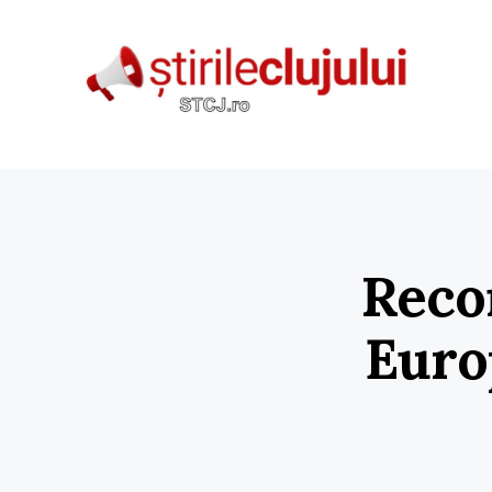
Recon
Europ