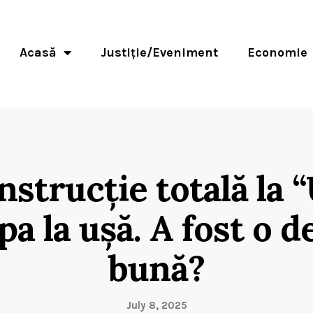
Acasă
Justiție/Eveniment
Economie
strucție totală la “
a la ușă. A fost o d
bună?
July 8, 2025