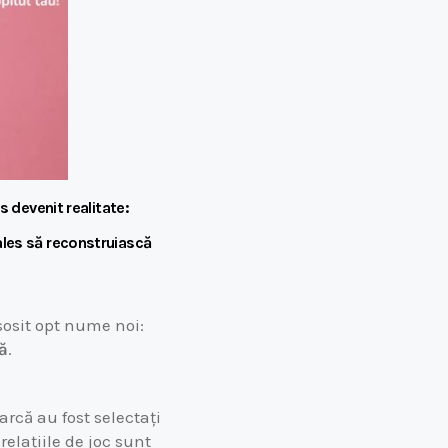
s devenit realitate:
ales să reconstruiască
 sosit opt nume noi:
că
.
arcă au fost selectați
r relațiile de joc sunt