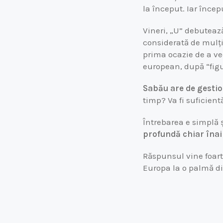
la început. Iar încep
Vineri, „U” debuteaz
considerată de mulți
prima ocazie de a ve
european, după “fig
Sabău are de gestio
timp? Va fi suficientă
Întrebarea e simplă 
profundă chiar îna
Răspunsul vine foart
Europa la o palmă di