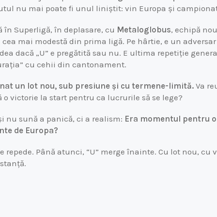
utul nu mai poate fi unul liniștit: vin Europa și campionat
ă în Superligă, în deplasare, cu
Metaloglobus
, echipă no
 cea mai modestă din prima ligă. Pe hârtie, e un adversar
dea dacă „U” e pregătită sau nu. E ultima repetiție genera
urația” cu cehii din cantonament.
nat un lot nou, sub presiune și cu termene-limită.
Va reu
 o victorie la start pentru ca lucrurile să se lege?
și nu sună a panică, ci a realism:
Era momentul pentru o
inte de Europa?
e repede. Până atunci, “U” merge înainte. Cu lot nou, cu v
stanță.