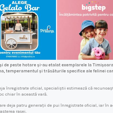
și de peste hotare și-au etalat exemplarele la Timișoara
a, temperamentul și trăsăturile specifice ale felinei ca
ja înregistrate oficial, specialiștii estimează că recunoaș
oc chiar în această vară.
are deja patru generații de pui înregistrate oficial, iar în 
așterea rasei.