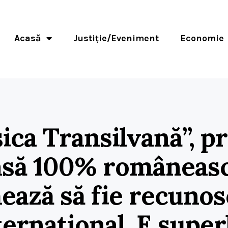
Acasă
Justiție/Eveniment
Economie
sica Transilvană”, p
asă 100% româneasc
ează să fie recunos
ternațional. E super