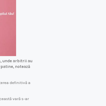
, unde arbitrii au
rpatine, notează
terea definitivă a
această vară s-ar