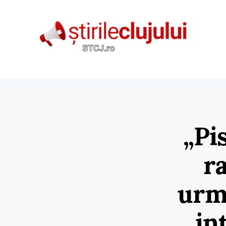
„Pi
r
urm
in