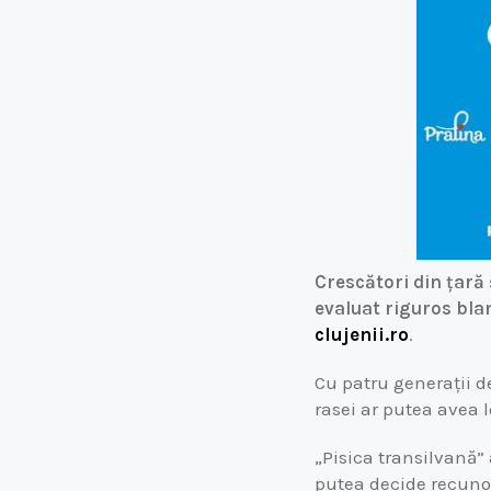
Crescători din țară 
evaluat riguros blan
clujenii.ro
.
Cu patru generații de
rasei ar putea avea l
„Pisica transilvană” 
putea decide recuno