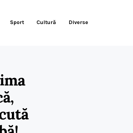
Sport
Cultură
Diverse
rima
ă,
cută
bă!