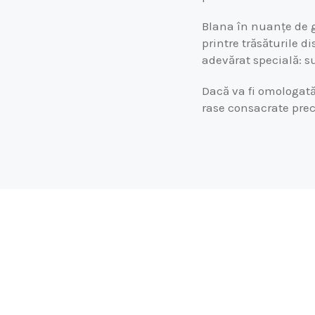
Blana în nuanțe de gr
printre trăsăturile d
adevărat specială: su
Dacă va fi omologată
rase consacrate pre