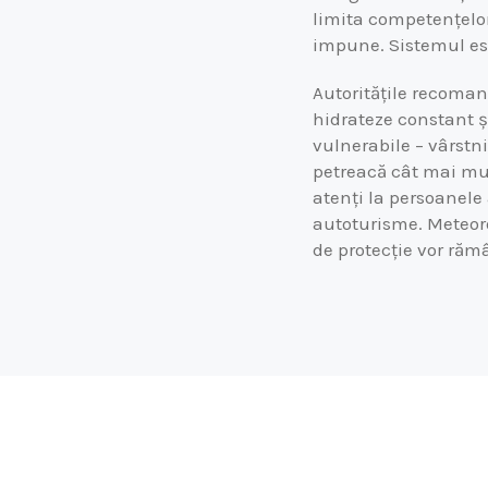
limita competențelor
impune. Sistemul est
Autoritățile recomand
hidrateze constant și
vulnerabile – vârstnic
petreacă cât mai mul
atenți la persoanele 
autoturisme. Meteoro
de protecție vor răm