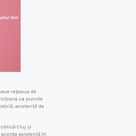
iveze rețeaua de
uncționa ca puncte
tabilă, asistență de
ublică Cluj și
 acorda asistență în