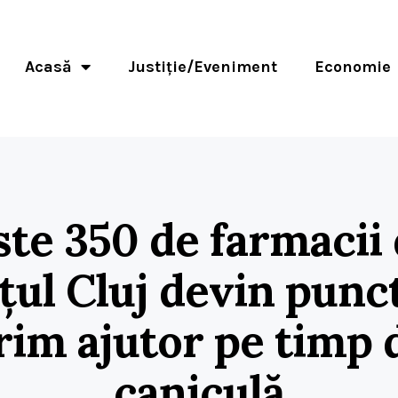
Acasă
Justiție/Eveniment
Economie
ste 350 de farmacii 
țul Cluj devin punc
rim ajutor pe timp 
caniculă