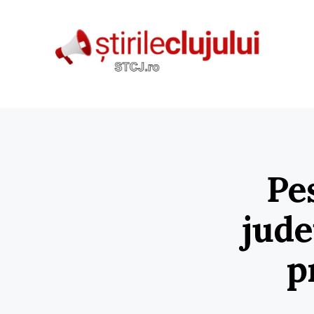
Pe
jude
p