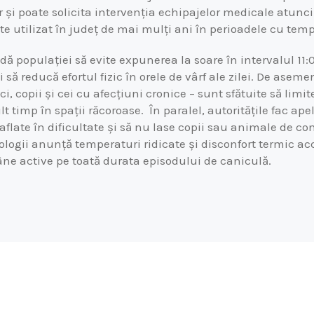
 și poate solicita intervenția echipajelor medicale atunci
e utilizat în județ de mai mulți ani în perioadele cu tem
ă populației să evite expunerea la soare în intervalul 11:0
 să reducă efortul fizic în orele de vârf ale zilei. De asem
i, copii și cei cu afecțiuni cronice – sunt sfătuite să limit
t timp în spații răcoroase.
În paralel, autoritățile fac apel
aflate în dificultate și să nu lase copii sau animale de c
logii anunță temperaturi ridicate și disconfort termic ac
âne active pe toată durata episodului de caniculă.