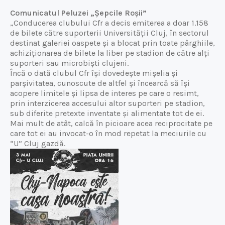
Comunicatul Peluzei „Șepcile Roșii”
„Conducerea clubului Cfr a decis emiterea a doar 1.158
de bilete către suporterii Universității Cluj, în sectorul
destinat galeriei oaspete și a blocat prin toate pârghiile,
achiziționarea de bilete la liber pe stadion de către alți
suporteri sau microbiști clujeni.
Încă o dată clubul Cfr își dovedește mișelia și
parșivitatea, cunoscute de altfel și încearcă să își
acopere limitele și lipsa de interes pe care o resimt,
prin interzicerea accesului altor suporteri pe stadion,
sub diferite pretexte inventate și alimentate tot de ei.
Mai mult de atât, calcă în picioare acea reciprocitate pe
care tot ei au invocat-o în mod repetat la meciurile cu
“U” Cluj gazdă.