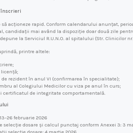
 înscrieri
ie să acționeze rapid. Conform calendarului anunțat, peri
nal, candidații mai având la dispoziție doar două zile pent
pune la Serviciul R.U.N.O. al spitalului (Str. Clinicilor nr.
prindă, printre altele:
riere;
licență;
de rezident în anul VI (confirmarea în specialitate);
mbru al Colegiului Medicilor cu viza pe anul în curs;
și certificatul de integritate comportamentală.
ului
13–26 februarie 2026
e selecție dosare și calcul punctaj conform Anexei 3: 3 m
ii selecție dosare: 4 martie 2026