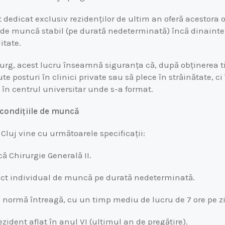
 dedicat exclusiv rezidenților de ultim an oferă acestora
de muncă stabil (pe durată nedeterminată) încă dinainte
itate.
urg, acest lucru înseamnă siguranța că, după obținerea tit
te posturi în clinici private sau să plece în străinătate, ci
 în centrul universitar unde s-a format.
i condițiile de muncă
 Cluj vine cu următoarele specificații:
că Chirurgie Generală II.
ct individual de muncă pe durată nedeterminată.
 normă întreagă, cu un timp mediu de lucru de 7 ore pe zi
zident aflat în anul VI (ultimul an de pregătire).