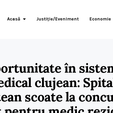
Acasă
Justiție/Eveniment
Economie
ortunitate în siste
dical clujean: Spita
ean scoate la conc
t pentru medic rezi