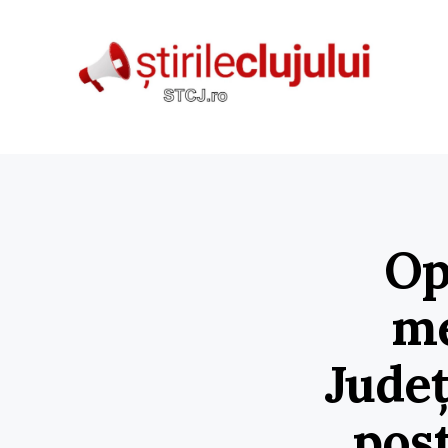
Op
me
Județ
pos