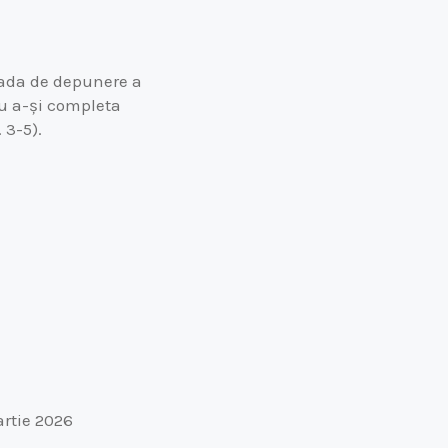
oada de depunere a
ru a-și completa
 3-5).
artie 2026