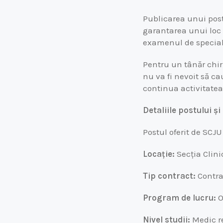
Publicarea unui post
garantarea unui loc 
examenul de special
Pentru un tânăr chir
nu va fi nevoit să cau
continua activitatea
Detaliile postului ș
Postul oferit de SCJU
Locație:
Secția Clini
Tip contract:
Contra
Program de lucru:
O
Nivel studii:
Medic re