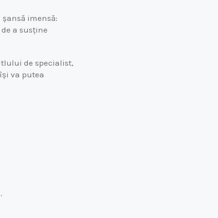
 o șansă imensă:
 de a susține
lului de specialist,
 își va putea
.