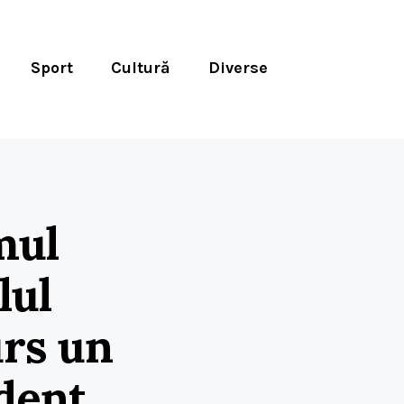
Sport
Cultură
Diverse
mul
lul
urs un
dent