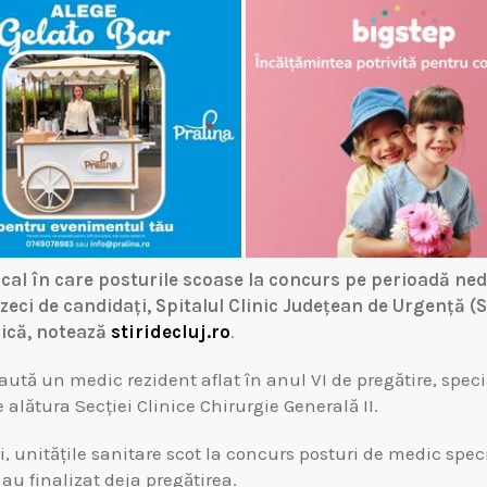
cal în care posturile scoase la concurs pe perioadă ne
zeci de candidați, Spitalul Clinic Județean de Urgență 
pică, notează
stiridecluj.ro
.
ută un medic rezident aflat în anul VI de pregătire, speci
 alătura Secției Clinice Chirurgie Generală II.
, unitățile sanitare scot la concurs posturi de medic spec
 au finalizat deja pregătirea.