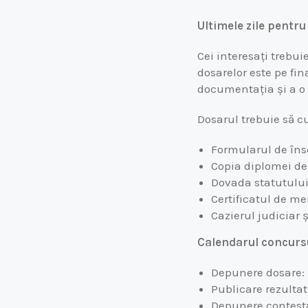
Ultimele zile pentru
Cei interesați trebu
dosarelor este pe fi
documentația și a o de
Dosarul trebuie să cu
Formularul de însc
Copia diplomei de 
Dovada statutului 
Certificatul de me
Cazierul judiciar 
Calendarul concurs
Depunere dosare: 
Publicare rezultat
Depunere contestaț