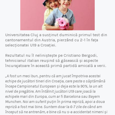
Universitatea Cluj a susținut duminică primul test din
cantonamentul din Austria, pierzând cu 2-1 în fața
selecționatei U19 a Croației.
Rezultatul nu îl neliniștește pe Cristiano Bergodi,
tehnicianul italian reușind să găsească și aspecte
încurajatoare în această primă partidă amicală a verii.
„A fost un meci bun, pentru că am jucat împotriva acestei
echipe de jucători tineri din Croația, care peste o săptămână
începe Campionatul European și deja este la 90%, la un alt
nivel de pregătire. Am întâlnit jucători U19 care joacă la
echipele mari din Europa, cum ar fi Barcelona sau Bayern
Munchen. Noi am suferit puțin în prima repriză, apoi a doua
repriză a fost mai bine. Suntem doar la 6-7 zile de când am
început să ne antrenăm, e bine că nu s-a accidentat nimeni și