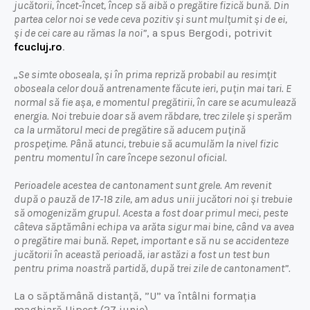
jucătorii, încet-încet, încep să aibă o pregătire fizică bună. Din
partea celor noi se vede ceva pozitiv și sunt mulțumit și de ei,
și de cei care au rămas la noi”
, a spus Bergodi, potrivit
fcucluj.ro
.
„Se simte oboseala, și în prima repriză probabil au resimțit
oboseala celor două antrenamente făcute ieri, puțin mai tari. E
normal să fie așa, e momentul pregătirii, în care se acumulează
energia. Noi trebuie doar să avem răbdare, trec zilele și sperăm
ca la următorul meci de pregătire să aducem puțină
prospețime. Până atunci, trebuie să acumulăm la nivel fizic
pentru momentul în care începe sezonul oficial.
Perioadele acestea de cantonament sunt grele. Am revenit
după o pauză de 17-18 zile, am adus unii jucători noi și trebuie
să omogenizăm grupul. Acesta a fost doar primul meci, peste
câteva săptămâni echipa va arăta sigur mai bine, când va avea
o pregătire mai bună. Repet, important e să nu se accidenteze
jucătorii în această perioadă, iar astăzi a fost un test bun
pentru prima noastră partidă, după trei zile de cantonament”.
La o săptămână distanță, ”U” va întâlni formația
maghiară Ujpest (27 iunie).