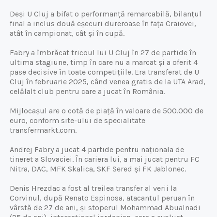
Deși U Cluj a bifat o performanță remarcabilă, bilanțul
final a inclus două eșecuri dureroase în fața Craiovei,
atât în campionat, cât și în cupă.
Fabry a îmbrăcat tricoul lui U Cluj în 27 de partide în
ultima stagiune, timp în care nu a marcat și a oferit 4
pase decisive în toate competițiile. Era transferat de U
Cluj în februarie 2025, când venea gratis de la UTA Arad,
celălalt club pentru care a jucat în România.
Mijlocașul are o cotă de piață în valoare de 500.000 de
euro, conform site-ului de specialitate
transfermarkt.com.
Andrej Fabry a jucat 4 partide pentru naționala de
tineret a Slovaciei. În cariera lui, a mai jucat pentru FC
Nitra, DAC, MFK Skalica, SKF Sered și FK Jablonec.
Denis Hrezdac a fost al treilea transfer al verii la
Corvinul, după Renato Espinosa, atacantul peruan în
vârstă de 27 de ani, și stoperul Mohammad Abualnadi