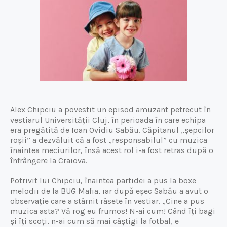
Alex Chipciu a povestit un episod amuzant petrecut în
vestiarul Universității Cluj, în perioada în care echipa
era pregătită de Ioan Ovidiu Sabău. Căpitanul „șepcilor
roșii” a dezvăluit că a fost „responsabilul” cu muzica
înaintea meciurilor, însă acest rol i-a fost retras după o
înfrângere la Craiova.
Potrivit lui Chipciu, înaintea partidei a pus la boxe
melodii de la BUG Mafia, iar după eșec Sabău a avut o
observație care a stârnit râsete în vestiar. „Cine a pus
muzica asta? Vă rog eu frumos! N-ai cum! Când îți bagi
și îți scoți, n-ai cum să mai câștigi la fotbal, e