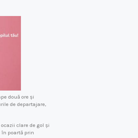
ape două ore și
urile de departajare,
cazii clare de gol și
 în poartă prin