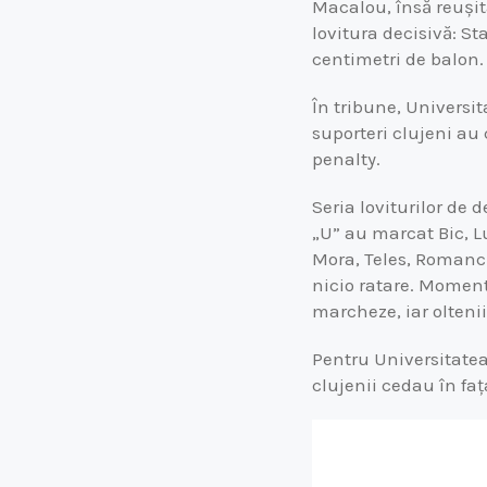
Macalou, însă reușita
lovitura decisivă: St
centimetri de balon.
În tribune, Universi
suporteri clujeni au
penalty.
Seria loviturilor de
„U” au marcat Bic, L
Mora, Teles, Romanch
nicio ratare. Momentu
marcheze, iar oltenii 
Pentru Universitatea 
clujenii cedau în faț