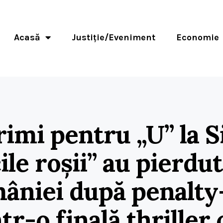
Acasă
Justiție/Eveniment
Economie
imi pentru „U” la S
ile roșii” au pierdu
âniei după penalty-
ntr-o finală thriller 