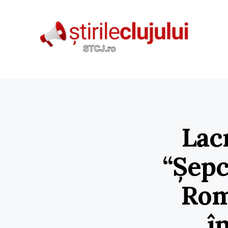
Lacr
“Șepc
Rom
î