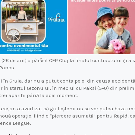
de ani) a părăsit CFR Cluj la finalul contractului și a
 Pancu.
i în Gruia, dar nu a putut conta pe el din cauza accidentăr
r în startul sezonului, în meciul cu Paksi (3-0) din prelim
trei apariții până la acel moment.
ureșan a avertizat că giuleștenii nu se vor putea baza ime
nouă operație, fiind o “pierdere asumată” pentru Rapid, ca
rence League.