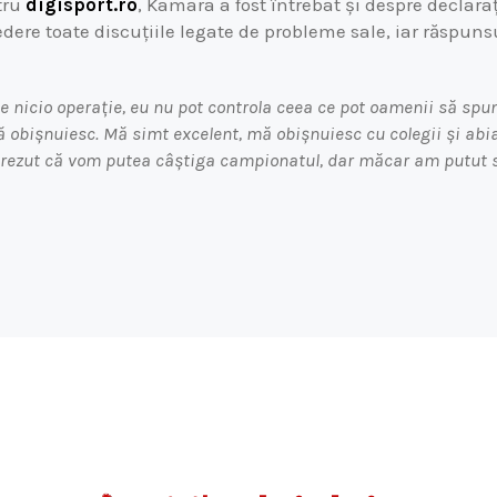
tru
digisport.ro
, Kamara a fost întrebat și despre declarați
dere toate discuțiile legate de probleme sale, iar răspunsul
 nicio operație, eu nu pot controla ceea ce pot oamenii să spu
mă obișnuiesc. Mă simt excelent, mă obișnuiesc cu colegii și abi
ezut că vom putea câștiga campionatul, dar măcar am putut s