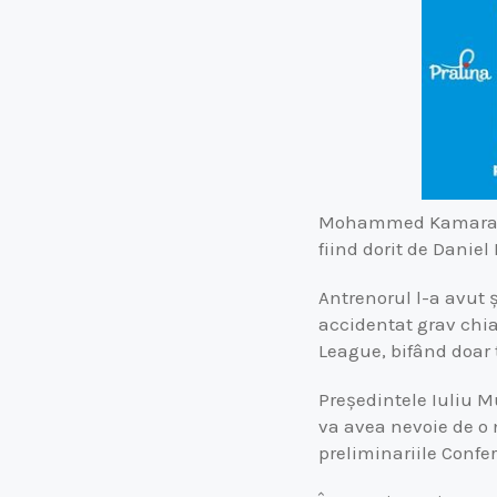
Mohammed Kamara (28 
fiind dorit de Daniel
Antrenorul l-a avut ș
accidentat grav chia
League, bifând doar 
Președintele Iuliu M
va avea nevoie de o 
preliminariile Confe