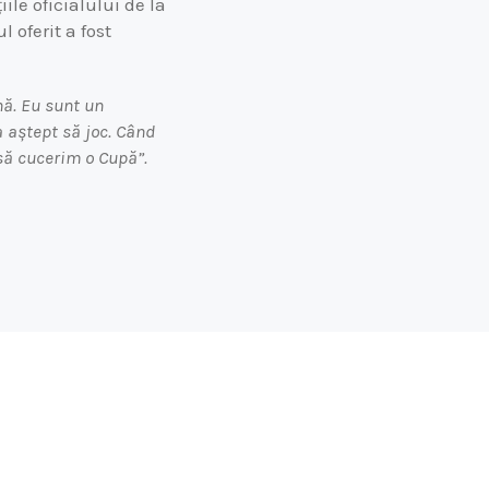
ile oficialului de la
 oferit a fost
nă. Eu sunt un
a aștept să joc. Când
ă cucerim o Cupă”.