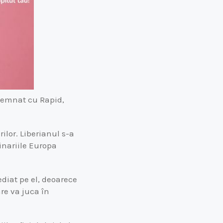
 semnat cu Rapid,
ilor. Liberianul s-a
inariile Europa
diat pe el, deoarece
re va juca în