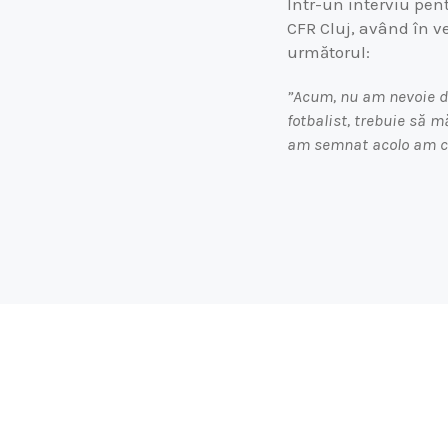
Într-un interviu pen
CFR Cluj, având în ve
următorul:
”Acum, nu am nevoie de
fotbalist, trebuie să 
am semnat acolo am cr