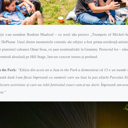
ediții s-au numărat Ibrahim Maalouf – cu noul său proiect „Trumpets of Michel
DePlume. Unul dintre momentele centrale ale ediției a fost prima rezidență artistică
i pianistul cubanez Omar Sosa, cu șase nominalizări la Grammy. Proiectul lor – născu
premieră absolută pe Hill Stage, într-un concert intens și profund.
n the Park:
”Ediția din acest an a Jazz in the Park a demonstrat că 13 e un număr 
astă dată l-am făcut împreună cu oamenii care au luat la pas ulițele Parcului Et
iecare activitate și care au trăit festivalul exact cum și-au dorit. Împreună am av
um.”