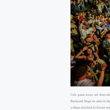
Cele patru scene ale festival
Backyard Stage au adus în fața
a rămas deschisă în fiecare se