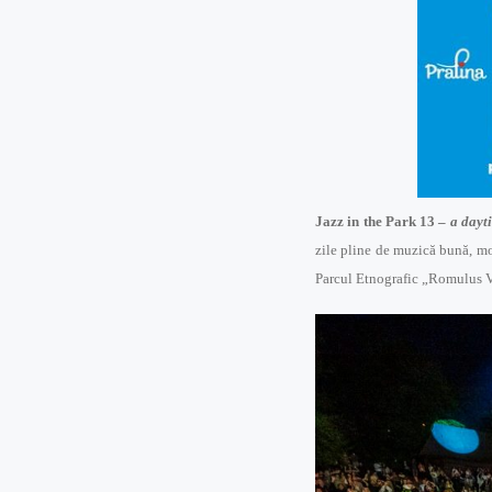
Jazz in the Park 13 –
a dayti
zile pline de muzică bună, mo
Parcul Etnografic „Romulus Vu