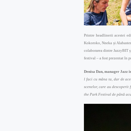
Printre headlinerii acestei 
Kokoroko, Nneka și Alabaster 
colaborarea dintre JazzyBIT ș
festival – a fost prezentat în 
Denisa Dan, manager Jazz i
l faci cu mâna ta, dar de ace
scenelor, care au descoperit f
the Park Festival de până ac