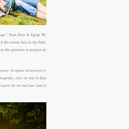
-Ange”, Seun Kuti & Egypt 80,
 din istoria Jazz in the Park:
t din prietenie și susținut de
noroc. Se spune că norocul ți-
nografic, care au stat în fața
ut parte de cel mai bun Jazz in