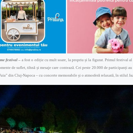
me festival
–
a fost o ediție cu mult soare, la propriu și la figurat. Primul festival al
mente de suflet, tihnă și mesaje care contează. Cei peste 20.000 de participanți au 
ia” din Cluj-Napoca – cu concerte memorabile și o atmosferă relaxată, în stilul Jaz