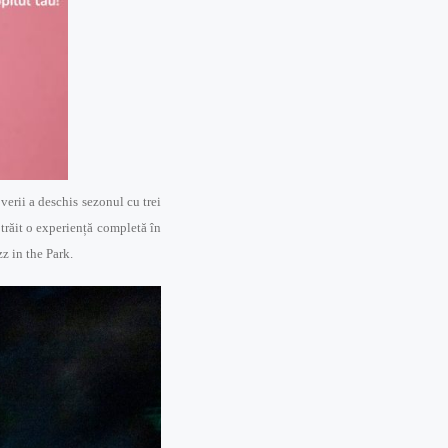
 verii a deschis sezonul cu trei
trăit o experiență completă în
z in the Park.