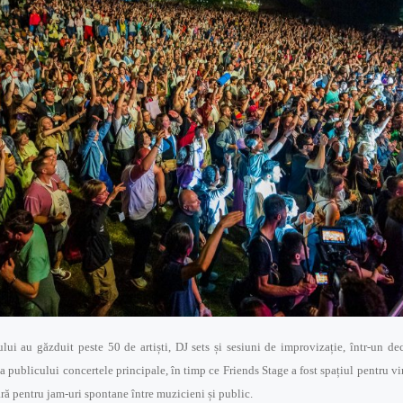
ului au găzduit peste 50 de artiști, DJ sets și sesiuni de improvizație, într-un dec
 publicului concertele principale, în timp ce Friends Stage a fost spațiul pentru vi
ară pentru jam-uri spontane între muzicieni și public.