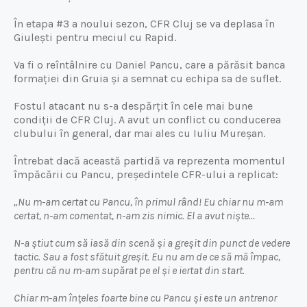
În etapa #3 a noului sezon, CFR Cluj se va deplasa în
Giulești pentru meciul cu Rapid.
Va fi o reîntâlnire cu Daniel Pancu, care a părăsit banca
formației din Gruia și a semnat cu echipa sa de suflet.
Fostul atacant nu s-a despărțit în cele mai bune
condiții de CFR Cluj. A avut un conflict cu conducerea
clubului în general, dar mai ales cu Iuliu Mureșan.
Întrebat dacă această partidă va reprezenta momentul
împăcării cu Pancu, președintele CFR-ului a replicat:
„Nu m-am certat cu Pancu, în primul rând! Eu chiar nu m-am
certat, n-am comentat, n-am zis nimic. El a avut niște…
N-a știut cum să iasă din scenă și a greșit din punct de vedere
tactic. Sau a fost sfătuit greșit. Eu nu am de ce să mă împac,
pentru că nu m-am supărat pe el și e iertat din start.
Chiar m-am înțeles foarte bine cu Pancu și este un antrenor