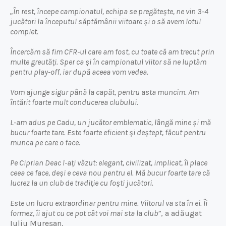
„În rest, începe campionatul, echipa se pregătește, ne vin 3-4
jucători la începutul săptămânii viitoare și o să avem lotul
complet.
Încercăm să fim CFR-ul care am fost, cu toate că am trecut prin
multe greutăți. Sper ca și în campionatul viitor să ne luptăm
pentru play-off, iar după aceea vom vedea.
Vom ajunge sigur până la capăt, pentru asta muncim. Am
întărit foarte mult conducerea clubului.
L-am adus pe Cadu, un jucător emblematic, lângă mine și mă
bucur foarte tare. Este foarte eficient și deștept, făcut pentru
munca pe care o face.
Pe Ciprian Deac l-ați văzut: elegant, civilizat, implicat, îi place
ceea ce face, deși e ceva nou pentru el. Mă bucur foarte tare că
lucrez la un club de tradiție cu foști jucători.
Este un lucru extraordinar pentru mine. Viitorul va sta în ei. Îi
formez, îi ajut cu ce pot cât voi mai sta la club”
, a adăugat
Iuliu Mureșan.