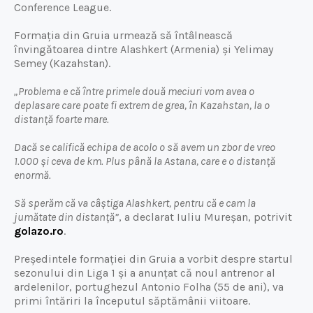
Conference League.
Formația din Gruia urmează să întâlnească
învingătoarea dintre Alashkert (Armenia) și Yelimay
Semey (Kazahstan).
„Problema e că între primele două meciuri vom avea o
deplasare care poate fi extrem de grea, în Kazahstan, la o
distanță foarte mare.
Dacă se califică echipa de acolo o să avem un zbor de vreo
1.000 și ceva de km. Plus până la Astana, care e o distanță
enormă.
Să sperăm că va câștiga Alashkert, pentru că e cam la
jumătate din distanță”
, a declarat Iuliu Mureșan, potrivit
golazo.ro
.
Președintele formației din Gruia a vorbit despre startul
sezonului din Liga 1 și a anunțat că noul antrenor al
ardelenilor, portughezul Antonio Folha (55 de ani), va
primi întăriri la începutul săptămânii viitoare.