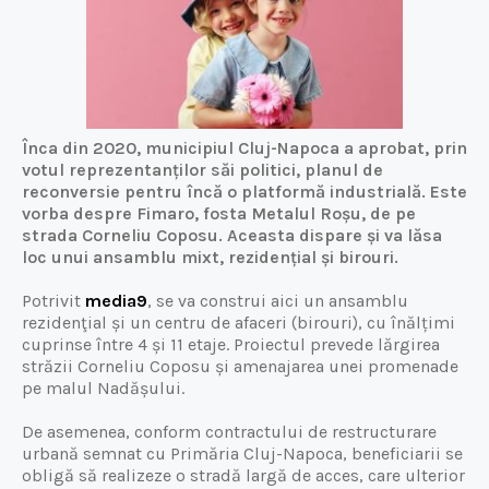
Înca din 2020, municipiul Cluj-Napoca a aprobat, prin
votul reprezentanților săi politici, planul de
reconversie pentru încă o platformă industrială. Este
vorba despre Fimaro, fosta Metalul Roșu, de pe
strada Corneliu Coposu. Aceasta dispare și va lăsa
loc unui ansamblu mixt, rezidențial și birouri.
Potrivit
media9
, se va construi aici un ansamblu
rezidenţial și un centru de afaceri (birouri), cu înălțimi
cuprinse între 4 și 11 etaje. Proiectul prevede lărgirea
străzii Corneliu Coposu și amenajarea unei promenade
pe malul Nadășului.
De asemenea, conform contractului de restructurare
urbană semnat cu Primăria Cluj-Napoca, beneficiarii se
obligă să realizeze o stradă largă de acces, care ulterior