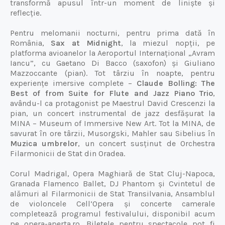
transformă apusul într-un moment de liniște și
reflecție.
Pentru melomanii nocturni, pentru prima dată în
România,
Sax at Midnight
, la miezul nopții, pe
platforma avioanelor la Aeroportul Internațional „Avram
Iancu”, cu Gaetano Di Bacco (saxofon) și Giuliano
Mazzoccante (pian). Tot târziu în noapte, pentru
experiențe imersive complete –
Claude Bolling: The
Best of from Suite for Flute and Jazz Piano Trio
,
avându-l ca protagonist pe Maestrul David Crescenzi la
pian, un concert instrumental de jazz desfășurat la
MINA – Museum of Immersive New Art. Tot la MINA, de
savurat în ore târzii,
Musorgski, Mahler sau Sibelius
în
Muzica umbrelor
, un concert susținut de Orchestra
Filarmonicii de Stat din Oradea.
Corul Madrigal, Opera Maghiară de Stat Cluj-Napoca,
Granada Flamenco Ballet, DJ Phantom și Cvintetul de
alămuri al Filarmonicii de Stat Transilvania, Ansamblul
de violoncele Cell’Opera și concerte camerale
completează programul festivalului, disponibil acum
pe opera-aperta.ro. Biletele pentru spectacole pot fi