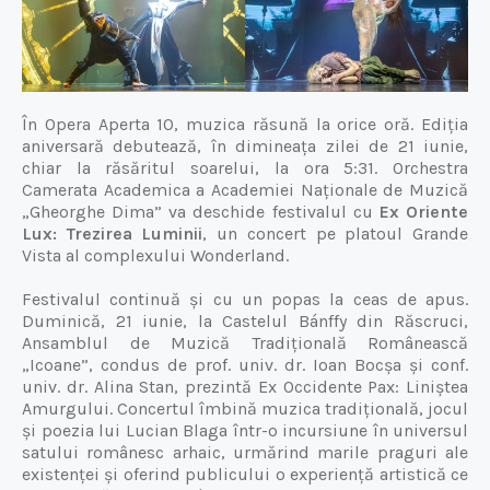
În Opera Aperta 10, muzica răsună la orice oră. Ediția
aniversară debutează, în dimineața zilei de 21 iunie,
chiar la răsăritul soarelui, la ora 5:31. Orchestra
Camerata Academica a
Academiei Naționale de Muzică
„Gheorghe Dima” va deschide festivalul cu
Ex Oriente
Lux: Trezirea Luminii
, un concert pe platoul Grande
Vista al complexului Wonderland.
Festivalul continuă și cu un popas la ceas de apus.
Duminică, 21 iunie, la Castelul Bánffy din Răscruci,
Ansamblul de Muzică Tradițională Românească
„Icoane”, condus de prof. univ. dr. Ioan Bocșa și conf.
univ. dr. Alina Stan, prezintă Ex Occidente Pax: Liniștea
Amurgului. Concertul îmbină muzica tradițională, jocul
și poezia lui Lucian Blaga într-o incursiune în universul
satului românesc arhaic, urmărind marile praguri ale
existenței și oferind publicului o experiență artistică ce