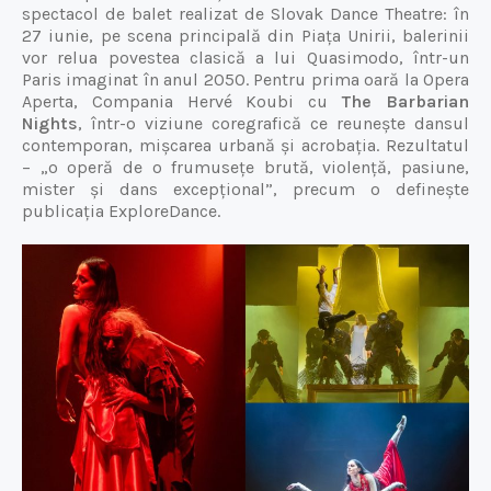
spectacol de balet realizat de Slovak Dance Theatre: în
27 iunie, pe scena principală din Piața Unirii, balerinii
vor relua povestea clasică a lui Quasimodo, într-un
Paris imaginat în anul 2050. Pentru prima oară la Opera
Aperta, Compania Hervé Koubi cu
The Barbarian
Nights
, într-o viziune coregrafică ce reunește dansul
contemporan, mișcarea urbană și acrobația. Rezultatul
– „o operă de o frumusețe brută, violență, pasiune,
mister și dans excepțional”, precum o definește
publicația ExploreDance.