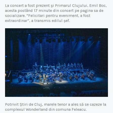
La concert a fost prezent şi Primarul Clujului, Emil Boc,
acesta postând 17 minute din concert pe pagina sa de
socializare. “Felicitari pentru eveniment, a fost
extraordinar”, a transmis edilul șef.
Potrivit Știri de Cluj, marele tenor a ales să se cazeze la
complexul Wonderland din comuna Feleacu.