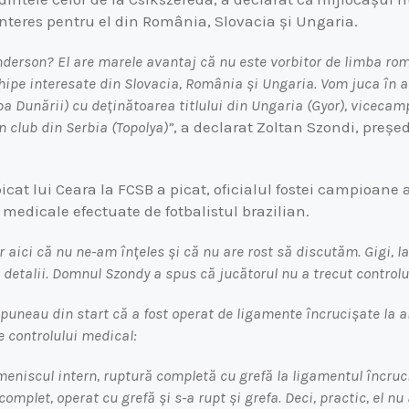
 interes pentru el din România, Slovacia și Ungaria.
Anderson? El are marele avantaj că nu este vorbitor de limba ro
hipe interesate din Slovacia, România și Ungaria. Vom juca în
pa Dunării) cu deținătoarea titlului din Ungaria (Gyor), vicecam
n club din Serbia (Topolya)”
, a declarat Zoltan Szondi, preșe
cat lui Ceara la FCSB a picat, oficialul fostei campioane a
e medicale efectuate de fotbalistul brazilian.
 aici că nu ne-am înțeles și că nu are rost să discutăm. Gigi, la
 detalii. Domnul Szondy a spus că jucătorul nu a trecut controlu
spuneau din start că a fost operat de ligamente încrucișate la 
e controlului medical:
meniscul intern, ruptură completă cu grefă la ligamentul încruc
complet, operat cu grefă și s-a rupt și grefa. Deci, practic, el nu