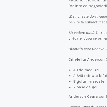
Patronul clubului d
înainte ca negocieri
„De noi este dorit And
privire la subiectul a
Să vedem dacă, într-a
viitoare, după ce primi
Discuția este undeva 
Cifrele lui Anderson
40 de meciuri
2.845 minute bifa
8 goluri marcate
7 pase de gol
Anderson Ceara conti
Zoltan Szondi, președ