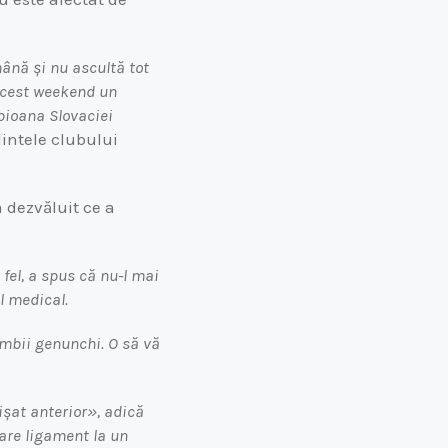
mână și nu ascultă tot
 acest weekend un
pioana Slovaciei
dintele clubului
 dezvăluit ce a
 fel, a spus că nu-l mai
l medical.
ambii genunchi. O să vă
ișat anterior», adică
 are ligament la un