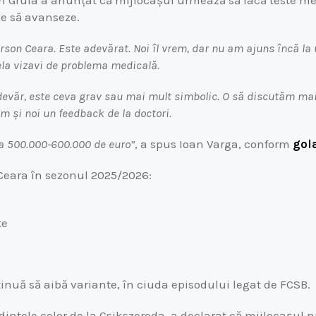
in Gruia a anunțat că mijlocașul urmează să facă teste 
le să avanseze.
erson Ceara. Este adevărat. Noi îl vrem, dar nu am ajuns încă l
cela vizavi de problema medicală.
devăr, este ceva grav sau mai mult simbolic. O să discutăm m
m și noi un feedback de la doctori.
la 500.000-600.000 de euro”
, a spus Ioan Varga, conform
gol
 Ceara în sezonul 2025/2026:
te
nuă să aibă variante, în ciuda episodului legat de FCSB.
intele celor de la Csikszereda, a declarat că mijlocașul n