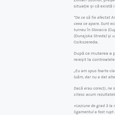
situație și că există
“De ce să fie afectat 
ceea ce apare. Sunt ec
turneu în Slovacia (Cu
(Dunajska Streda) și u
Csikszereda.
După ce mutarea a pi
reieșit la controalel
„Eu am spus foarte clar
luăm, dar nu a dat alte
Dacă erau corecți, ne 
citesc acum rezultatel
«Leziune de grad 3 la 
ligamentul a fost rupt 