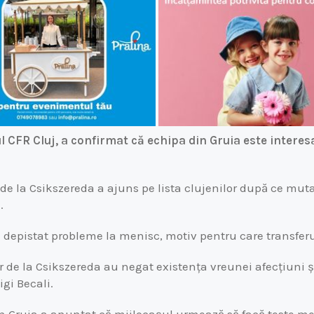
l CFR Cluj, a confirmat că echipa din Gruia este intere
 de la Csikszereda a ajuns pe lista clujenilor după ce mut
.
fi depistat probleme la menisc, motiv pentru care transferu
elor de la Csikszereda au negat existența vreunei afecțiuni 
igi Becali.