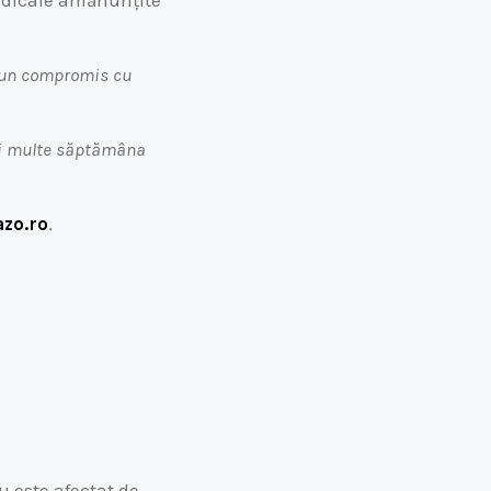
medicale amănunțite
a un compromis cu
ai multe săptămâna
azo.ro
.
u este afectat de