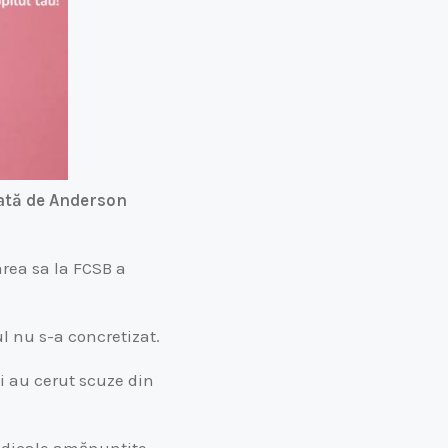
sată de Anderson
area sa la FCSB a
l nu s-a concretizat.
și au cerut scuze din