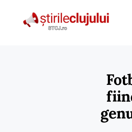
Fot
fii
genu