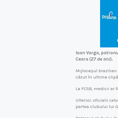
Ioan Varga, patronu
Ceara (27 de ani).
Mijlocașul brazilian
căzut în ultima clipă
La FCSB, medicii ar 
Ulterior, oficialii c
partea clubului lui G