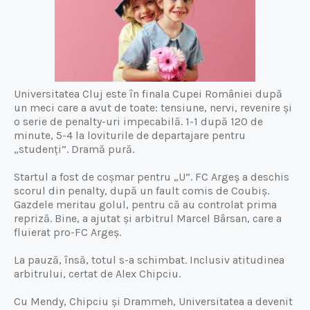
Universitatea Cluj este în finala Cupei României după
un meci care a avut de toate: tensiune, nervi, revenire și
o serie de penalty-uri impecabilă. 1-1 după 120 de
minute, 5-4 la loviturile de departajare pentru
„studenți”. Dramă pură.
Startul a fost de coșmar pentru „U”. FC Argeș a deschis
scorul din penalty, după un fault comis de Coubiș.
Gazdele meritau golul, pentru că au controlat prima
repriză. Bine, a ajutat și arbitrul Marcel Bârsan, care a
fluierat pro-FC Argeș.
La pauză, însă, totul s-a schimbat. Inclusiv atitudinea
arbitrului, certat de Alex Chipciu.
Cu Mendy, Chipciu și Drammeh, Universitatea a devenit