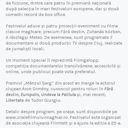
de ficțiune, dintre care patru în premieră națională
după selecția în mari festivaluri europene, dar și două
comedii record de box office.
Festivalul aduce și patru proiecții-eveniment cu filme
clasice maghiare, precum Fără destin, Zuhanás közben,
A részlegși Meteo. De asemenea, sunt programate 7
documentare și două producții TV despre Cluj, realizate
de jurnaliști locali.
Un moment special îl reprezintă Filmgalopp,
competiția documentarelor transilvănene, accesibilă și
online, unde publicul poate vota preferatul.
Premiul „Mânzul Șarg” din acest an merge la actorul
clujean Áron Dimény, cunoscut pentru roluri în
Fără
destin, Europolis, Undeva la Palilula
și, mai recent,
Libertate
de Tudor Giurgiu.
Detalii despre program, pe orașe, sunt disponibile pe
www.zilelefilmuluimaghiar.ro. Festivalul este organizat
de asociația clujeană Filmtett și a ajuns la ediția a 25-a.