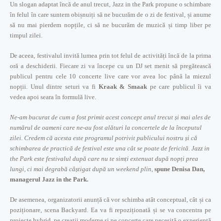
Un slogan adaptat încă de anul trecut, Jazz in the Park propune o schimbare
în felul în care suntem obișnuiți să ne bucurăm de o zi de festival, și anume
să nu mai pierdem nopțile, ci să ne bucurăm de muzică și timp liber pe
timpul zilei.
De aceea, festivalul invită lumea prin tot felul de activități încă de la prima
oră a deschiderii. Fiecare zi va începe cu un DJ set menit să pregătească
publicul pentru cele 10 concerte live care vor avea loc până la miezul
nopții. Unul dintre seturi va fi
Kraak & Smaak
pe care publicul îi va
vedea apoi seara în formulă live.
Ne-am bucurat de cum a fost primit acest concept anul trecut și mai ales de
numărul de oameni care ne-au fost alături la concertele de la începutul
zilei. Credem că acesta este programul potrivit publicului nostru și că
schimbarea de practică de festival este una cât se poate de fericită. Jazz in
the Park este festivalul după care nu te simți extenuat după nopți prea
lungi, ci mai degrabă câștigat după un weekend plin,
spune Denisa Dan,
managerul Jazz in the Park.
De asemenea, organizatorii anunță că vor schimba atât conceptual, cât și ca
poziționare, scena Backyard. Ea va fi repoziționată și se va concentra pe
proiecte hybrid, pe creații moderne și pe concerte care necesită o experiență