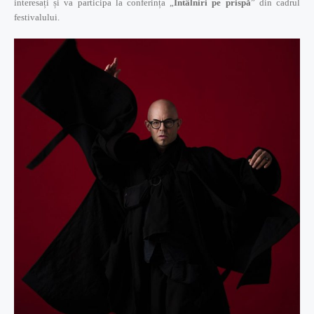
interesați și va participa la conferința „
Întâlniri pe prispă
” din cadrul
festivalului.