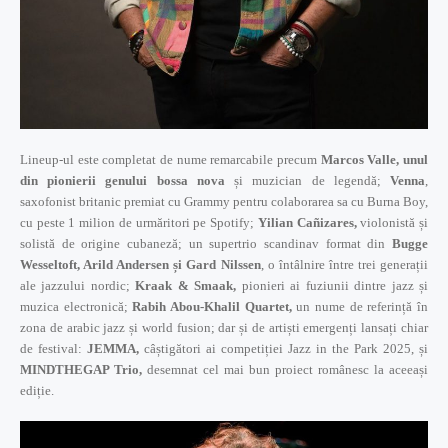
Lineup-ul este completat de nume remarcabile precum
Marcos Valle, unul
din pionierii genului bossa nova
și muzician de legendă;
Venna
,
saxofonist britanic premiat cu Grammy pentru colaborarea sa cu Burna Boy,
cu peste 1 milion de urmăritori pe Spotify;
Yilian Cañizares,
violonistă și
solistă de origine cubaneză; un supertrio scandinav format din
Bugge
Wesseltoft, Arild Andersen și Gard Nilssen
, o întâlnire între trei generații
ale jazzului nordic;
Kraak & Smaak,
pionieri ai fuziunii dintre jazz și
muzica electronică;
Rabih Abou-Khalil Quartet,
un nume de referință în
zona de arabic jazz și world fusion; dar și de artiști emergenți lansați chiar
de festival:
JEMMA,
câștigători ai competiției Jazz in the Park 2025, și
MINDTHEGAP Trio,
desemnat cel mai bun proiect românesc la aceeași
ediție.