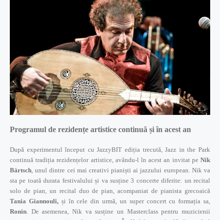
Programul de rezidențe artistice continuă și în acest an
După experimentul început cu JazzyBIT ediția trecută, Jazz in the Park
continuă tradiția rezidențelor artistice, avându-l în acest an invitat pe
Nik
Bärtsch
, unul dintre cei mai creativi pianiști ai jazzului european. Nik va
sta pe toată durata festivalului și va susține 3 concerte diferite: un recital
solo de pian, un recital duo de pian, acompaniat de pianista grecoaică
Tania Giannouli,
și în cele din urmă, un super concert cu formația sa,
Ronin
. De asemenea, Nik va susține un Masterclass pentru muzicienii