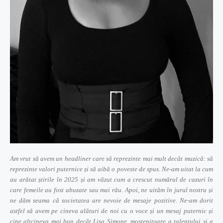
Am vrut să avem un headliner care să reprezinte mai mult decât muzică: să
reprezinte valori puternice și să aibă o poveste de spus. Ne-am uitat la cum
au arătat știrile în 2025 și am văzut cum a crescut numărul de cazuri în
care femeile au fost abuzate sau mai rău. Apoi, ne uităm în jurul nostru și
ne dăm seama că societatea are nevoie de mesaje pozitive. Ne-am dorit
astfel să avem pe cineva alături de noi cu o voce și un mesaj puternic și
cine altcineva mai bun decât Lisa Simone, moștenitoare a talentului și a