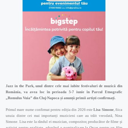
Jazz in the Park, unul dintre cele mai iubite festivaluri de muzică din
România, va avea loc în perioada 5-7 iunie în Parcul Etnografic
„Romulus Vuia” din Cluj-Napoca și anunță primii artiști confirmați.
Primul mare nume confirmat pentru ediția din 2026 este
Lisa Simone
, fiica
unuia dintre cei mai importanți muzicieni care au trăit vreodată, Nina
Simone. Lisa este la rândul ei muzician, compozitor, producător de filme și
activist pentru egalitate, adunând o nominalizare la Oscar pentru un film