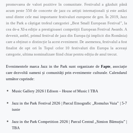
promovarea de valori pozitive în comunitate. Festivalul a găzduit până
acum peste 550 de concerte de jazz cu artiști internaționali și este astăzi
unul dintre cele mai importante festivaluri europene de gen. În 2019, Jazz
in the Park a câștigat trofeul categoriei „Best Small European Festival”, la
cea de-a XI-a ediție a prestigioasei competiții European Festival Awards. A
devenit, astfel, primul festival de jazz din Europa (și implicit din România)
care a obținut o distincție la acest eveniment. De asemenea, festivalul a fost
finalist de opt ori în Topul celor 10 festivaluri din Europa la aceeași
categorie, ultima nominalizare fiind chiar pentru ediția de anul trecut.
Evenimentele marca Jazz in the Park sunt organizate de
Fapte
, asociație
care dezvoltă oameni și comunități prin evenimente culturale. Calendarul
următor cuprinde:
Music Gallery 2026 l Edison – House of Music l TBA
Jazz in the Park Festival 2026 | Parcul Etnografic „Romulus Vuia” | 5-7
iunie
Jazz in the Park Competition 2026 | Parcul Central „Simion Bărnuțiu” |
TBA