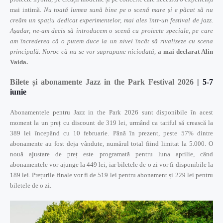
mai intimă.
Nu toată lumea sună bine pe o scenă mare și e păcat să nu
creăm un spațiu dedicat experimentelor, mai ales într-un festival de jazz.
Așadar, ne-am decis să introducem o scenă cu proiecte speciale, pe care
am încrederea că o putem duce la un nivel încât să rivalizeze cu scena
principală. Noroc că nu se vor suprapune niciodată,
a mai declarat Alin
Vaida.
Bilete și abonamente Jazz in the Park Festival 2026
| 5-7
iunie
Abonamentele pentru Jazz in the Park 2026 sunt disponibile în acest
moment la un preț cu discount de 319 lei, urmând ca tariful să crească la
389 lei începând cu 10 februarie. Până în prezent, peste 57% dintre
abonamente au fost deja vândute, numărul total fiind limitat la 5.000. O
nouă ajustare de preț este programată pentru luna aprilie, când
abonamentele vor ajunge la 449 lei, iar biletele de o zi vor fi disponibile la
189 lei. Prețurile finale vor fi de 519 lei pentru abonament și 229 lei pentru
biletele de o zi.