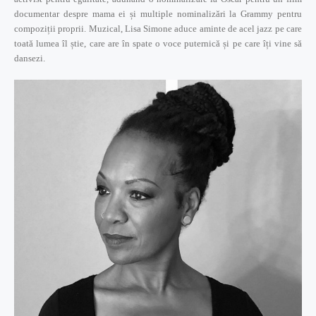
documentar despre mama ei și multiple nominalizări la Grammy pentru
compoziții proprii. Muzical, Lisa Simone aduce aminte de acel jazz pe care
toată lumea îl știe, care are în spate o voce puternică și pe care îți vine să
dansezi.