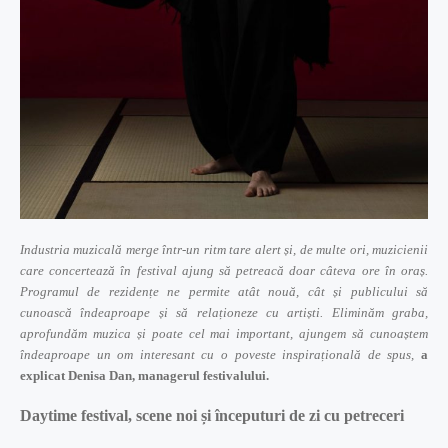
Industria muzicală merge într-un ritm tare alert și, de multe ori, muzicienii
care concertează în festival ajung să petreacă doar câteva ore în oraș.
Programul de rezidențe ne permite atât nouă, cât și publicului să
cunoască îndeaproape și să relaționeze cu artiști. Eliminăm graba,
aprofundăm muzica și poate cel mai important, ajungem să cunoaștem
îndeaproape un om interesant cu o poveste inspirațională de spus,
a
explicat Denisa Dan, managerul festivalului.
Daytime festival, scene noi și începuturi de zi cu petreceri