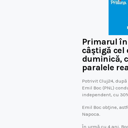
Primarul în
câştigă cel
duminică, c
paralele rea
Potrivit Cluj24, după
Emil Boc (PNL) condu
independent, cu 30% 
Emil Boc obţine, ast
Napoca.
În urmă cu 4 ani, Bo