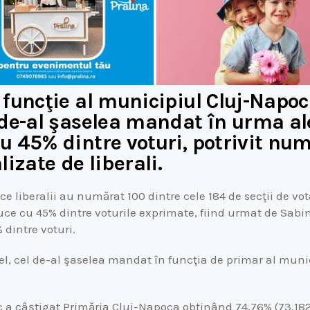
 funcţie al municipiul Cluj-Napoc
 de-al şaselea mandat în urma al
u 45% dintre voturi, potrivit num
lizate de liberali.
 ce liberalii au numărat 100 dintre cele 184 de secţii de v
ce cu 45% dintre voturile exprimate, fiind urmat de Sab
dintre voturi.
fel, cel de-al şaselea mandat în funcţia de primar al muni
c a câștigat Primăria Cluj-Napoca obținând 74,76% (73.182