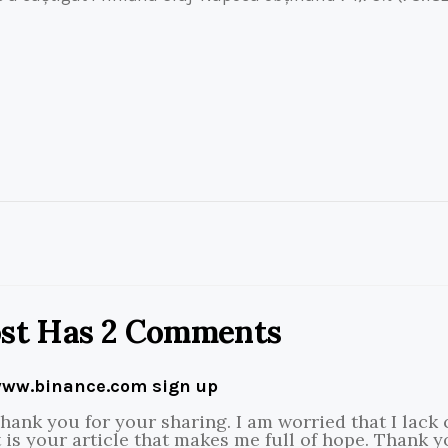
ost Has 2 Comments
ww.binance.com sign up
hank you for your sharing. I am worried that I lack 
t is your article that makes me full of hope. Thank yo