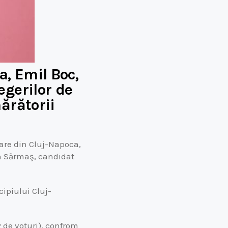
a, Emil Boc,
egerilor de
ărătorii
otare din Cluj-Napoca,
in Sărmaş, candidat
cipiului Cluj-
 de voturi), confrom