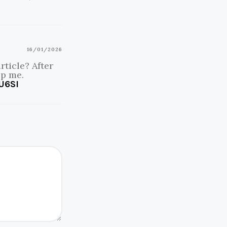
16/01/2026
rticle? After
lp me.
U6SI