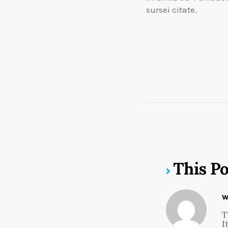
sursei citate.
This P
w
T
I