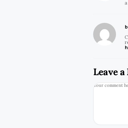
a
b
C
r
h
Leave a