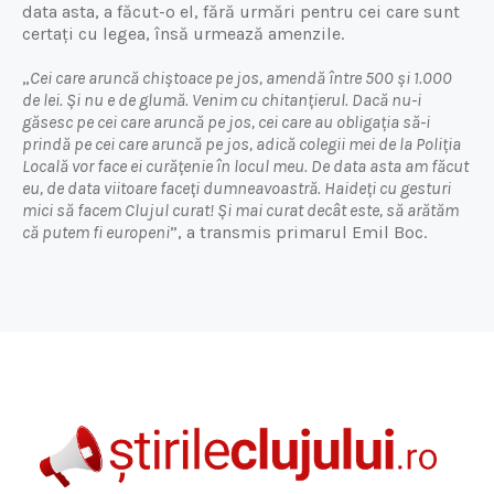
data asta, a făcut-o el, fără urmări pentru cei care sunt
certați cu legea, însă urmează amenzile.
„
Cei care aruncă chiștoace pe jos, amendă între 500 și 1.000
de lei. Și nu e de glumă. Venim cu chitanțierul. Dacă nu-i
găsesc pe cei care aruncă pe jos, cei care au obligația să-i
prindă pe cei care aruncă pe jos, adică colegii mei de la Poliția
Locală vor face ei curățenie în locul meu. De data asta am făcut
eu, de data viitoare faceți dumneavoastră. Haideți cu gesturi
mici să facem Clujul curat! Și mai curat decât este, să arătăm
că putem fi europeni
”, a transmis primarul Emil Boc.