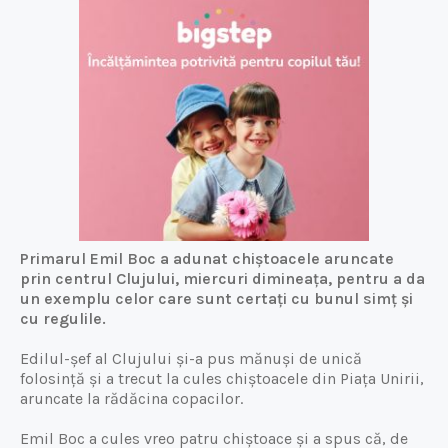
Primarul Emil Boc a adunat chiștoacele aruncate
prin centrul Clujului, miercuri dimineața, pentru a da
un exemplu celor care sunt certați cu bunul simț și
cu regulile.
Edilul-șef al Clujului și-a pus mănuși de unică
folosință și a trecut la cules chiștoacele din Piața Unirii,
aruncate la rădăcina copacilor.
Emil Boc a cules vreo patru chiștoace și a spus că, de