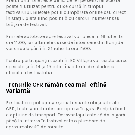
Prețul unui bilet este de 35 de lei pe sens, iar acesta
poate fi utilizat pentru orice cursă în timpul
festivalului. Biletele pot fi cumpărate online sau direct
în stații, plata fiind posibilă cu cardul, numerar sau
brățara de festival.
Primele autobuze spre festival vor pleca în 16 iulie, la
ora 11:00, iar ultimele curse de întoarcere din Bonțida
vor circula până în 21 iulie, la ora 11:00.
Pentru participanții cazați în EC Village vor exista curse
speciale și în 14 și 15 iulie, înainte de deschiderea
oficială a festivalului.
Trenurile CFR rămân cea mai ieftină
variantă
Festivalierii pot ajunge și cu trenurile obișnuite ale
CFR, toate garniturile care opresc în gara Bonțida fiind
o opțiune de transport. Dezavantajul este că de la gară
până la intrarea în festival este o plimbare de
aproximativ 40 de minute.