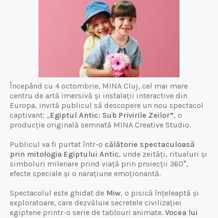
Începând cu 4 octombrie, MINA Cluj, cel mai mare
centru de artă imersivă și instalații interactive din
Europa, invită publicul să descopere un nou spectacol
captivant: „
Egiptul Antic: Sub Privirile Zeilor”
, o
producție originală semnată MINA Creative Studio.
Publicul va fi purtat într-o
călătorie spectaculoasă
prin mitologia Egiptului Antic
, unde zeități, ritualuri și
simboluri milenare prind viață prin proiecții 360°,
efecte speciale și o narațiune emoționantă.
Spectacolul este ghidat de
Miw
, o pisică înțeleaptă și
exploratoare, care dezvăluie secretele civilizației
egiptene printr-o serie de tablouri animate.
Vocea lui