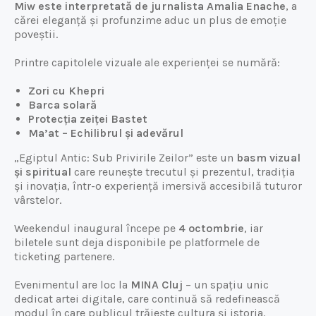
Miw este interpretată de jurnalista Amalia Enache
, a
cărei eleganță și profunzime aduc un plus de emoție
poveștii.
Printre capitolele vizuale ale experienței se numără:
Zori cu Khepri
Barca solară
Protecția zeiței Bastet
Ma’at – Echilibrul și adevărul
„Egiptul Antic: Sub Privirile Zeilor” este un
basm vizual
și spiritual
care reunește trecutul și prezentul, tradiția
și inovația, într-o experiență imersivă accesibilă tuturor
vârstelor.
Weekendul inaugural începe pe
4 octombrie
, iar
biletele sunt deja disponibile pe platformele de
ticketing partenere.
Evenimentul are loc la
MINA Cluj
– un spațiu unic
dedicat artei digitale, care continuă să redefinească
modul în care publicul trăiește cultura și istoria.