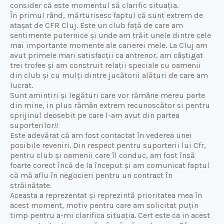
consider că este momentul să clarific situația.
În primul rând, mărturisesc faptul că sunt extrem de
atașat de CFR Cluj. Este un club față de care am
sentimente puternice și unde am trăit unele dintre cele
mai importante momente ale carierei mele. La Cluj am
avut primele mari satisfacții ca antrenor, am câștigat
trei trofee și am construit relații speciale cu oamenii
din club și cu mulți dintre jucătorii alături de care am
lucrat.
Sunt amintiri și legături care vor rămâne mereu parte
din mine, in plus rămân extrem recunoscător si pentru
sprijinul deosebit pe care l-am avut din partea
suporterilor!!
Este adevărat că am fost contactat în vederea unei
posibile reveniri. Din respect pentru suporterii lui Cfr,
pentru club și oamenii care îl conduc, am fost însă
foarte corect încă de la început și am comunicat faptul
că mă aflu în negocieri pentru un contract în
străinătate.
Aceasta a reprezentat și reprezintă prioritatea mea în
acest moment, motiv pentru care am solicitat puțin
timp pentru a-mi clarifica situația. Cert este ca in acest