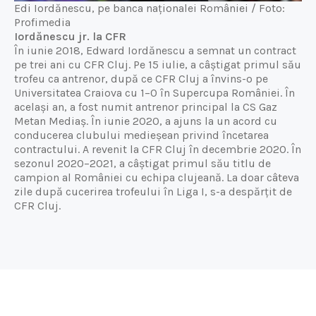
Edi Iordănescu, pe banca naționalei României / Foto:
Profimedia
Iordănescu jr. la CFR
În iunie 2018, Edward Iordănescu a semnat un contract
pe trei ani cu CFR Cluj. Pe 15 iulie, a câștigat primul său
trofeu ca antrenor, după ce CFR Cluj a învins-o pe
Universitatea Craiova cu 1–0 în Supercupa României. În
același an, a fost numit antrenor principal la CS Gaz
Metan Mediaș. În iunie 2020, a ajuns la un acord cu
conducerea clubului medieșean privind încetarea
contractului.
A revenit la CFR Cluj în decembrie 2020. În
sezonul 2020–2021, a câștigat primul său titlu de
campion al României cu echipa clujeană. La doar câteva
zile după cucerirea trofeului în Liga I, s-a despărțit de
CFR Cluj.