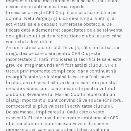
moment situația mea rămâne încă neclara, iar Cfr are
nevoie de un antrenor cat mai repede….
În ceea ce privește CFR Cluj, îl cunosc foarte bine pe
domnul Nelu Varga și știu că de-a lungul vieții și al
activității sale a depășit numeroase obstacole. De
fiecare dată a demonstrat capacitatea de a se reinventa,
de a găsi soluții și de a repoziționa clubul atunci când
contextul a fost dificil.
Are un instinct aparte, atât în viață, cât și în fotbal, iar
dragostea pe care o are pentru CFR Cluj este
incontestabilă. Fără implicarea și sacrificiile sale, este
greu de imaginat unde ar fi fost astăzi clubul. CFR a
trecut prin momente complicate, dar a continuat să
meargă înainte și să rămână la cel mai înalt nivel.
În plus, am observat câteva decizii care, din punctul
meu de vedere, sunt foarte inspirate pentru viitorul
clubului. Revenirea lui Marian Copilu reprezintă un
câștig important și sunt convins că va aduce echilibru,
competență și plus valoare în activitatea clubului.
De asemenea, implicarea lui Cadu este o veste
excelentă. El este una dintre marile embleme ale CFR-
ului, iar cluburile puternice au nevoie de oameni
reprezentativi, care cunosc identitatea și valorile