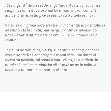
„Caz urgent! Într-un sat de lângă Turda: 4 cățeluși au rămas
singuri pe lume după ce omul lor a murit într-un cumplit
accident rutier, în timp ce se plimba cu bicicleta prin sat.
Cățelușa din prima poză era cu el în momentul accidentului și
de atunci stă în cimitir, mai merge în drum și miroase locul
unde l-a văzut ultima dată pe omul lui și se întoarce iar în
cimitir.
Toți sunt de talie mică, 5-8 kg, sunt puțin speriați, dar dacă
cineva se oferă să adopte/preia măcar câte unul dintre ei,
facem tot posibilul să poată fi luați. Vă rog să distribuiți în
număr cât mai mare. Viața lor să ajungă acum în mâinile
noastre a tuturor”
, a transmis tânăra.