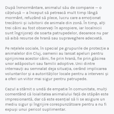
După înmormântare, animalul său de companie — o
cățelușă — a început să petreacă mult timp lângă
mormânt, refuzând să plece, lucru care a emoționat
trecătorii și iubitorii de animale din zonă. În timp, alți
trei câini au fost observați în apropiere, iar localnicii
sunt îngrijorați de soarta patrupedelor, deoarece nu par
să aibă resurse de hrană sau supraveghere adecvată.
Pe rețelele sociale, în special pe grupurile de protecție a
animalelor din Cluj, oamenii au lansat apeluri pentru
sprijinirea acestor câini, fie prin hrană, fie prin găsirea
unor adăposturi sau familii adoptive. Unii dintre
internauți au semnalat deja situația, cerând implicarea
voluntarilor și a autorităților locale pentru a interveni și
a oferi un viitor mai sigur pentru patrupede.
Cazul a stârnit o undă de empatie în comunitate, mulți
comentând că loialitatea animalului față de stăpân este
impresionantă, dar că este esențial să li se asigure un
mediu sigur și îngrijire corespunzătoare pentru a nu fi
expuși unui pericol suplimentar.