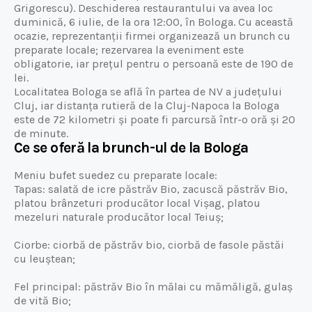
Grigorescu). Deschiderea restaurantului va avea loc
duminică, 6 iulie, de la ora 12:00, în Bologa. Cu această
ocazie, reprezentanții firmei organizează un brunch cu
preparate locale; rezervarea la eveniment este
obligatorie, iar prețul pentru o persoană este de 190 de
lei.
Localitatea Bologa se află în partea de NV a județului
Cluj, iar distanța rutieră de la Cluj-Napoca la Bologa
este de 72 kilometri și poate fi parcursă într-o oră și 20
de minute.
Ce se oferă la brunch-ul de la Bologa
Meniu bufet suedez cu preparate locale:
Tapas: salată de icre păstrăv Bio, zacuscă păstrăv Bio,
platou brânzeturi producător local Vișag, platou
mezeluri naturale producător local Teiuș;
Ciorbe: ciorbă de păstrăv bio, ciorbă de fasole păstăi
cu leuștean;
Fel principal: păstrăv Bio în mălai cu mămăligă, gulaș
de vită Bio;