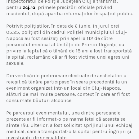
Inspectoratul de Poliție Județean Cluj a transmis,
pentru
zcj.ro
, primele precizări oficiale privind
incidentul, după apariția informațiilor în spațiul public.
Potrivit polițiștilor, în data de 6 iunie, în jurul orei
05:25, polițiștii din cadrul Poliției municipiului Cluj-
Napoca au fost sesizați prin apel la 112 de către
personalul medical al Unității de Primiri Urgențe, cu
privire la faptul că o tânără de 18 ani a fost transportată
la spital, reclamând că ar fi fost victima unei agresiuni
sexuale.
Din verificările preliminare efectuate de anchetatori a
reieșit că tânăra participase în seara precedentă la un
eveniment organizat într-un local din Cluj-Napoca,
alături de mai multe persoane, context în care ar fi fost
consumate băuturi alcoolice.
Pe parcursul evenimentului, una dintre persoanele
prezente ar fi informat-o pe mama fetei că aceasta se
simte rău. Ulterior, a fost solicitat sprijinul unui echipaj
medical, care a transportat-o la spital pentru îngrijiri și
investigații de specialitate.