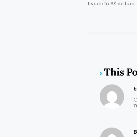
livrate în 38 de luni.
This P
b
C
r