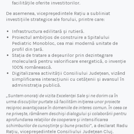
facilitățile oferite investitorilor.
De asemenea, vicepreședintele Rațiu a subliniat
investițiile strategice ale forului, printre care:
Infrastructura edilitară și rutieră.
Proiectul ambițios de construire a Spitalului
Pediatric Monobloc, cea mai modernă unitate de
profil din țară.
Stația de tratare a deșeurilor prin dezintegrare
moleculară pentru valorificare energetică, o invenție
100% românească.
Digitalizarea activității Consiliului Județean, vizând
simplificarea interacțiunii cu cetățenii și avansul în
administrația publică.
„Suntem onorați de vizita Excelenței Sale și ne dorim ca în
urma discuțiilor purtate să facilităm inițierea unor proiecte
reciproc avantajoase în domeniile de interes comun. În ceea ce
ne privește, rămânem deschiși dialogului și colaborării pentru
aprofundarea relațiilor de cooperare și intensificarea
schimburilor de cunoștințe și bune practici”
, a declarat Radu
Rațiu, vicepreședintele Consiliului Județean Cluj.