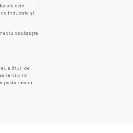
locală este
 de industrie și
l mediu depășește
i, alături de
a serviciilor
or peste media