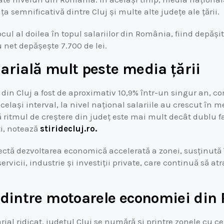
ța semnificativă dintre Cluj și multe alte județe ale țării.
ocul al doilea în topul salariilor din România, fiind depăși
net depășește 7.700 de lei.
larială mult peste media țării
r din Cluj a fost de aproximativ 10,9% într-un singur an, c
elași interval, la nivel național salariile au crescut în m
ritmul de creștere din județ este mai mult decât dublu f
i, notează
stiridecluj.ro.
lectă dezvoltarea economică accelerată a zonei, susținută 
rvicii, industrie și investiții private, care continuă să a
l dintre motoarele economiei di
arial ridicat, județul Cluj se numără și printre zonele cu