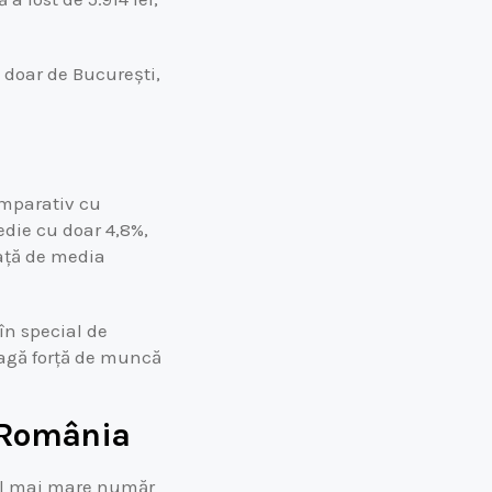
t doar de București,
omparativ cu
edie cu doar 4,8%,
ață de media
în special de
tragă forță de muncă
n România
 cel mai mare număr