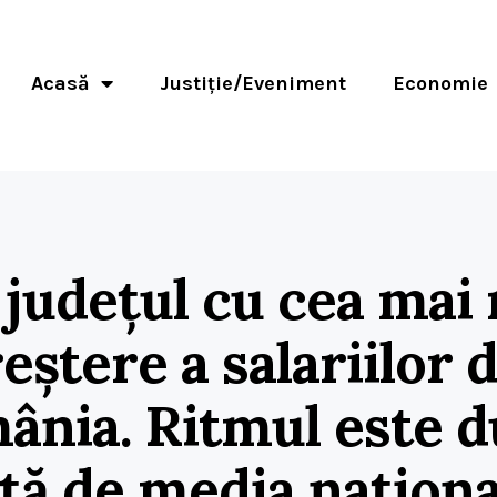
Acasă
Justiție/Eveniment
Economie
, județul cu cea mai
eștere a salariilor 
ânia. Ritmul este d
ață de media naționa