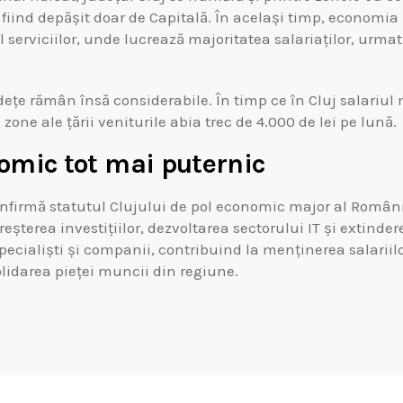
 fiind depășit doar de Capitală. În același timp, economia 
serviciilor, unde lucrează majoritatea salariaților, urmat
udețe rămân însă considerabile. În timp ce în Cluj salariu
 zone ale țării veniturile abia trec de 4.000 de lei pe lună.
omic tot mai puternic
confirmă statutul Clujului de pol economic major al Românie
reșterea investițiilor, dezvoltarea sectorului IT și extindere
pecialiști și companii, contribuind la menținerea salariil
olidarea pieței muncii din regiune.