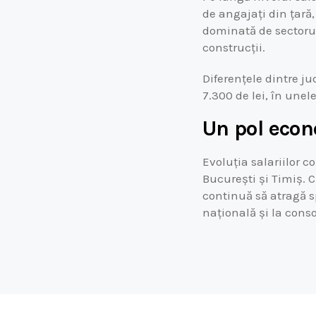
de angajați din țară,
dominată de sectorul 
construcții.
Diferențele dintre j
7.300 de lei, în unele
Un pol econ
Evoluția salariilor 
București și Timiș. C
continuă să atragă s
națională și la cons