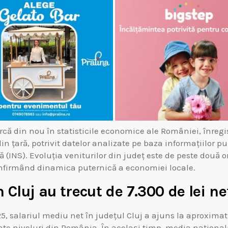
rcă din nou în statisticile economice ale României, înre
 din țară, potrivit datelor analizate pe baza informațiilor pu
ă (INS). Evoluția veniturilor din județ este de peste două 
nfirmând dinamica puternică a economiei locale.
n Cluj au trecut de 7.300 de lei ne
5, salariul mediu net în județul Cluj a ajuns la aproximati
ate niveluri din România. În același timp, media națională 