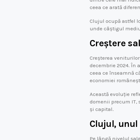
ceea ce arată diferen
Clujul ocupă astfel l
unde câștigul mediu 
Creștere sa
Creșterea veniturilo
decembrie 2024. În ac
ceea ce înseamnă că 
economiei româneșt
Această evoluție ref
domenii precum IT, se
și capital.
Clujul, unu
Pe lângă nivelul sal