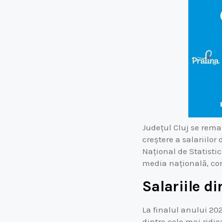
Județul Cluj se rema
creștere a salariilor
Național de Statistic
media națională, co
Salariile di
La finalul anului 202
dintre cele mai ridic