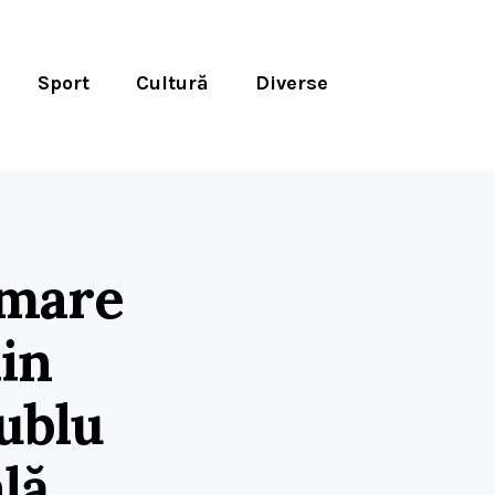
Sport
Cultură
Diverse
 mare
din
ublu
lă