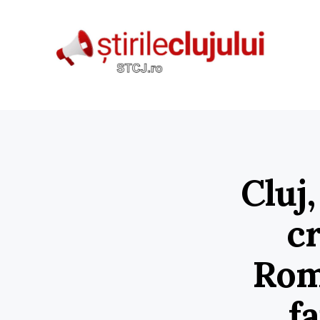
Cluj
cr
Rom
f