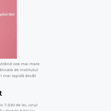
gistrând cea mai mare
blicate de Institutul
ori mai rapidă decât
t
v 7.330 de lei, unul
a fost de 5.914 lei,