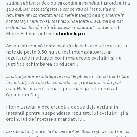
sutimi sub limita de a putea continua mandatul. La ordinul nu
știu cui. Dar este strigător la cer pentru că instituția are
rezultate. Am contestat, am o serie întreagă de argumente în
contestație care mi-au fost respinse toate și acuma s-a dat
ordinul ca de mâine îmi încetează mandatul”
, a declarat
Florin Estefan potrivit
stiridecluj.ro
.
Acesta afirmă că toate evaluările sale din ultimii ani cu
note de peste 9,50 nu au fost întâmplătoare, iar
rezultatele instituției confirmă aceste evaluări și nu
justifică schimbarea conducerii.
„Instituția are rezultate, avem sălile pline, un climat foarte bun
în instituție. Nu știu la comanda cui și de ce s-a întâmplat
asta. Habar nu am”
, a mai spus managerul demis al
Operei din Cluj.
Florin Estefan a declarat că a depus deja acțiuni în
instanță pentru suspendarea rezultatului evaluării și a
ordinului de încetare a mandatului.
„S-a făcut acțiune și la Curtea de Apel București pe contencios