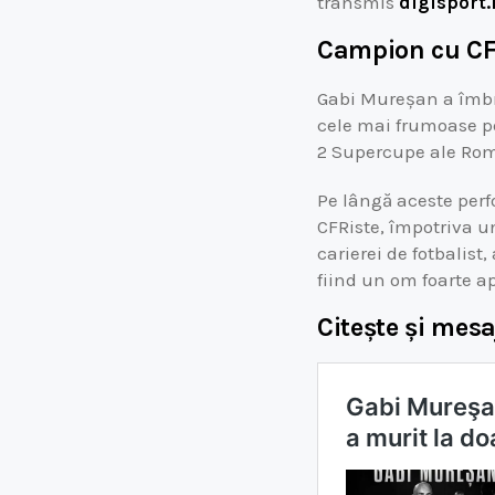
transmis
digisport.
Campion cu CFR
Gabi Mureșan a îmbră
cele mai frumoase pe
2 Supercupe ale Româ
Pe lângă aceste perf
CFRiste, împotriva 
carierei de fotbalis
fiind un om foarte a
Citește și mesa