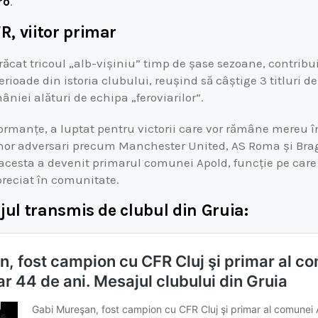
ro
.
, viitor primar
cat tricoul „alb-vișiniu” timp de șase sezoane, contribu
rioade din istoria clubului, reușind să câștige 3 titluri d
niei alături de echipa „feroviarilor”.
ormanțe, a luptat pentru victorii care vor rămâne mereu în
unor adversari precum Manchester United, AS Roma și Bra
t, acesta a devenit primarul comunei Apold, funcție pe car
preciat în comunitate.
jul transmis de clubul din Gruia: