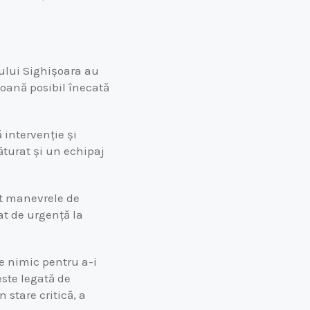
tului Sighișoara au
rsoană posibil înecată
 intervenție și
ăturat și un echipaj
at manevrele de
tat de urgență la
e nimic pentru a-i
este legată de
 stare critică, a