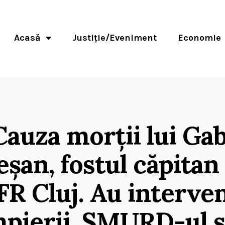
Acasă
Justiție/Eveniment
Economie
Cauza morții lui Gab
șan, fostul căpitan a
FR Cluj. Au interven
pierii, SMURD-ul ș