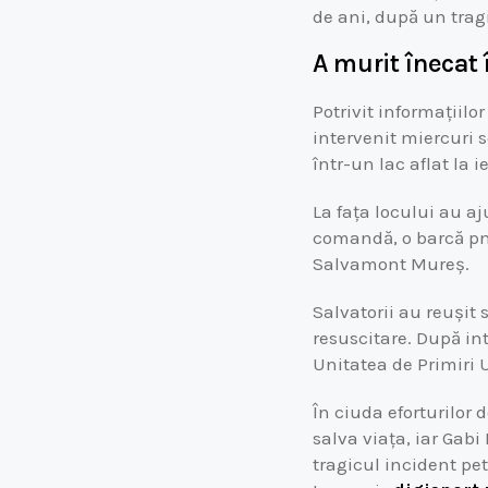
de ani, după un tragi
A murit înecat 
Potrivit informațiil
intervenit miercuri s
într-un lac aflat la 
La fața locului au aj
comandă, o barcă pne
Salvamont Mureș.
Salvatorii au reușit
resuscitare. După int
Unitatea de Primiri 
În ciuda eforturilor
salva viața, iar Gabi
tragicul incident pet