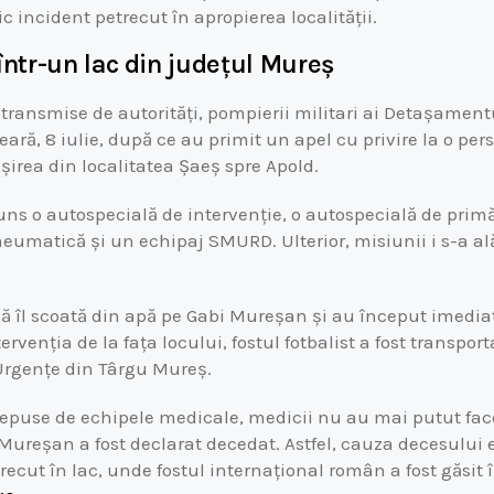
c incident petrecut în apropierea localității.
într-un lac din județul Mureș
or transmise de autorități, pompierii militari ai Detașamen
eară, 8 iulie, după ce au primit un apel cu privire la o pe
ieșirea din localitatea Șaeș spre Apold.
uns o autospecială de intervenție, o autospecială de primă
umatică și un echipaj SMURD. Ulterior, misiunii i s-a al
 să îl scoată din apă pe Gabi Mureșan și au început imedi
ervenția de la fața locului, fostul fotbalist a fost transpor
Urgențe din Târgu Mureș.
 depuse de echipele medicale, medicii nu au mai putut fac
 Mureșan a fost declarat decedat. Astfel, cauza decesului 
recut în lac, unde fostul internațional român a fost găsit în