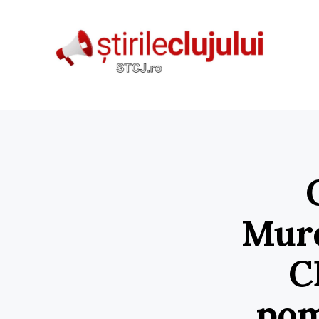
Mure
C
pom