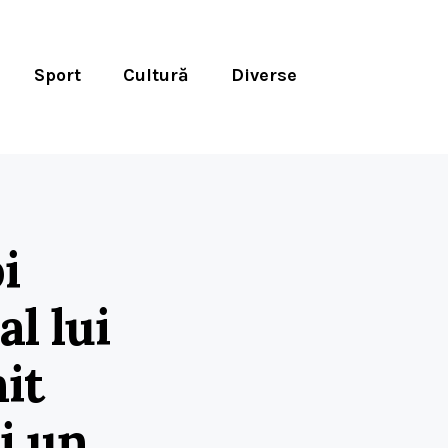
Sport
Cultură
Diverse
i
l lui
it
i un