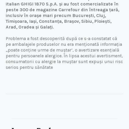
italian GHIGI 1870 S.p.A. și au fost comercializate în
peste 300 de magazine Carrefour din întreaga țară,
inclusiv în orașe mari precum București, Cluj,
Timișoara, Iași, Constanța, Brașov, Sibiu, Ploiești,
Arad, Oradea și Galați.
Problema a fost descoperită după ce s-a constatat că
pe ambalajele produselor nu era menționată informația
„poate conține urme de muștar’, o avertizare esențială
pentru persoanele alergice. În lipsa acestui avertisment,
consumatorii cu alergie la muștar sunt expuși unui risc
serios pentru sănătate