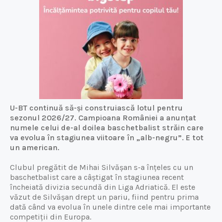
U-BT continuă să-și construiască lotul pentru
sezonul 2026/27. Campioana României a anunțat
numele celui de-al doilea baschetbalist străin care
va evolua în stagiunea viitoare în „alb-negru”. E tot
un american.
Clubul pregătit de Mihai Silvășan s-a înțeles cu un
baschetbalist care a câștigat în stagiunea recent
încheiată divizia secundă din Liga Adriatică. El este
văzut de Silvășan drept un pariu, fiind pentru prima
dată când va evolua în unele dintre cele mai importante
competiții din Europa.