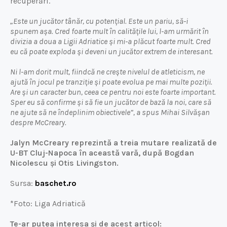
recuperări.
„Este un jucător tânăr, cu potențial. Este un pariu, să-i
spunem așa. Cred foarte mult în calitățile lui, l-am urmărit în
divizia a doua a Ligii Adriatice și mi-a plăcut foarte mult. Cred
eu că poate exploda și deveni un jucător extrem de interesant.
Ni l-am dorit mult, fiindcă ne crește nivelul de atleticism, ne
ajută în jocul pe tranziție și poate evolua pe mai multe poziții.
Are și un caracter bun, ceea ce pentru noi este foarte important.
Sper eu să confirme și să fie un jucător de bază la noi, care să
ne ajute să ne îndeplinim obiectivele”, a spus Mihai Silvășan
despre McCreary.
Jalyn McCreary reprezintă a treia mutare realizată de
U-BT Cluj-Napoca în această vară, după Bogdan
Nicolescu și Otis Livingston.
Sursa:
baschet.ro
*Foto: Liga Adriatică
Te-ar putea interesa și de acest articol: