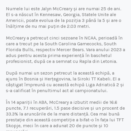
Numele lui este Jalyn McCreary și are numai 25 de ani.
El s-a născut în Kennesaw, Georgia, Statele Unite ale
Americii, poate evolua de la poziția 3 până la 5 și are o
înălțime de nu mai puțin de 2.03 metri.
McCreary a petrecut cinci sezoane în NCAA, perioadă în
care a trecut pe la South Carolina Gamecocks, South
Florida Bulls, respectiv Mercer Bears. Vara anului 2023 a
adus pentru acesta prima experiență în baschetul
profesionist, după ce a semnat cu Rapla din Letonia.
După numai un sezon petrecut la această echipă, a
ajuns în Bosnia și Herțegovina, la Siroki TT Kabeli. El a
câștigat împreună cu această echipă Liga Adriatică 2 și
s-a calificat în penultimul act al campionatului.
În 14 apariții în ABA, McCreary a izbutit medii de 16.6
puncte, 7.1 recuperări, 1.5 pase decisive și un procent de
33.3% la aruncările de la mare distanță. Cea mai bună
prestație din această competiție a bifat-o în fața lui TFT
Skopje, meci în care a adunat 20 de puncte și 10