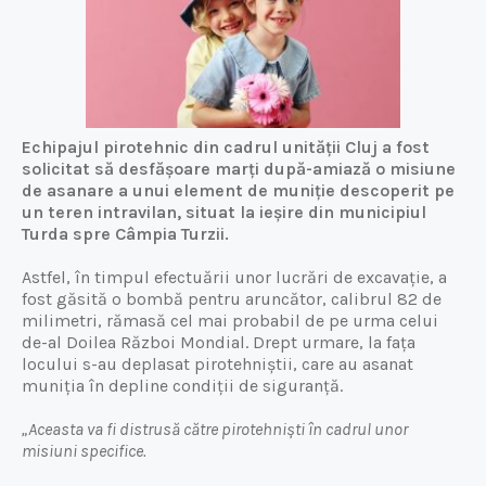
Echipajul pirotehnic din cadrul unității Cluj a fost
solicitat să desfășoare marți după-amiază o misiune
de asanare a unui element de muniție descoperit pe
un teren intravilan, situat la ieșire din municipiul
Turda spre Câmpia Turzii.
Astfel, în timpul efectuării unor lucrări de excavație, a
fost găsită o bombă pentru aruncător, calibrul 82 de
milimetri, rămasă cel mai probabil de pe urma celui
de-al Doilea Război Mondial. Drept urmare, la fața
locului s-au deplasat pirotehniștii, care au asanat
muniția în depline condiții de siguranță.
„Aceasta va fi distrusă către pirotehniști în cadrul unor
misiuni specifice.