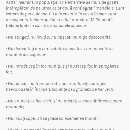
Astfel, reamintim populației că elementele de muniție găsite
întâmplător, de pe urma celor două conflagrații mondiale, sunt
extrem de periculoase. Cu alte cuvinte, în cazul în care sunt
descoperite, trebuie apelat imediat numărul 112. Totodată,
trebuie luate în calcul următoarele aspecte:
• Nu atingeți, nu loviți și nu mișcați muniția descoperită;
• Nu demontați din curiozitate elementele componente ale
muniției descoperite;
• Nu introduceți în foc munițiile și nu faceți foc în apropierea
lor;
• Nu ridicați, nu transportați sau introduceți munițiile
neexplodate în încăperi, locuințe sau grămezi de fier vechi;
• Nu aruncați la fier vechi și nu predați la societățile colectoare
munițiile;
• Nu lăsăți copiii să se joace cu asemenea muniții;
• Lăsați o persoană în zonă pentru a supraveghea muniția