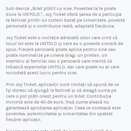
Sub deviza „Bilet plătit cu vise. Povestea ta te poate
duce la UNTOLD.”, Joy Ticket oferă șansa de a participa
la festival printr-un sistem bazat pe sinceritate, poveste
personală și o contribuție reală, adaptată fiecăruia.
Joy Ticket este o invitație adresată celor care simt că
locul lor este la UNTOLD și care au o poveste sinceră de
spus. Fiecare persoană poate aplica pentru sine sau
poate nominaliza pe cineva drag: un prieten, un
membru al familiei sau o persoană care merită să
trăiască experiența UNTOLD, dar care poate nu ar cere
niciodată acest lucru pentru sine.
Prin Joy Ticket, aplicanții sunt invitați să spună de ce
își doresc să ajungă la festival și să aleagă suma pe
care o pot plăti onest pentru un bilet. Contribuția
minimă este de 40 de euro, însă suma aleasă nu
garantează aprobarea aplicației. Ceea ce contează este
povestea, autenticitatea și sinceritatea din spatele
fiecărei aplicații.