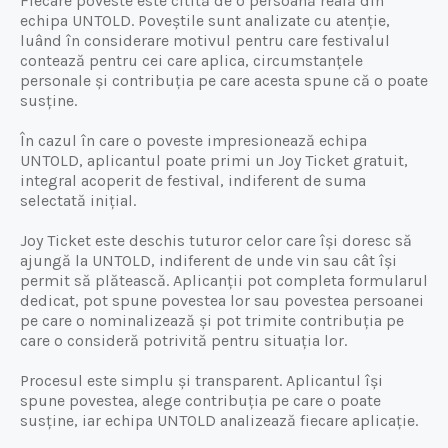
Fiecare poveste este citită de o persoană reală din
echipa UNTOLD. Poveștile sunt analizate cu atenție,
luând în considerare motivul pentru care festivalul
contează pentru cei care aplica, circumstanțele
personale și contribuția pe care acesta spune că o poate
susține.
În cazul în care o poveste impresionează echipa
UNTOLD, aplicantul poate primi un Joy Ticket gratuit,
integral acoperit de festival, indiferent de suma
selectată inițial.
Joy Ticket este deschis tuturor celor care își doresc să
ajungă la UNTOLD, indiferent de unde vin sau cât își
permit să plătească. Aplicanții pot completa formularul
dedicat, pot spune povestea lor sau povestea persoanei
pe care o nominalizează și pot trimite contribuția pe
care o consideră potrivită pentru situația lor.
Procesul este simplu și transparent. Aplicantul își
spune povestea, alege contribuția pe care o poate
susține, iar echipa UNTOLD analizează fiecare aplicație.