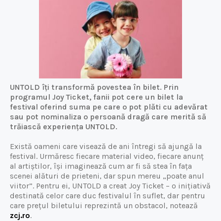
UNTOLD îți transformă povestea în bilet. Prin
programul Joy Ticket, fanii pot cere un bilet la
festival oferind suma pe care o pot plăti cu adevărat
sau pot nominaliza o persoană dragă care merită să
trăiască experiența UNTOLD.
Există oameni care visează de ani întregi să ajungă la
festival. Urmăresc fiecare material video, fiecare anunț
al artiștilor, își imaginează cum ar fi să stea în fața
scenei alături de prieteni, dar spun mereu „poate anul
viitor”. Pentru ei, UNTOLD a creat Joy Ticket – o inițiativă
destinată celor care duc festivalul în suflet, dar pentru
care prețul biletului reprezintă un obstacol, notează
zcj.ro
.