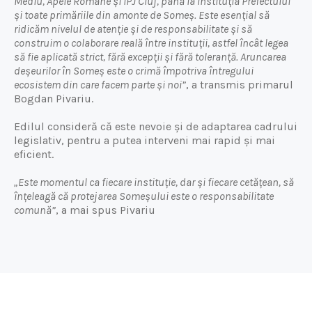
Mediu, Apele Române și IPJ Cluj, până la Instituția Prefectului
și toate primăriile din amonte de Someș. Este esențial să
ridicăm nivelul de atenție și de responsabilitate și să
construim o colaborare reală între instituții, astfel încât legea
să fie aplicată strict, fără excepții și fără toleranță. Aruncarea
deșeurilor în Someș este o crimă împotriva întregului
ecosistem din care facem parte și noi”
, a transmis primarul
Bogdan Pivariu.
Edilul consideră că este nevoie și de adaptarea cadrului
legislativ, pentru a putea interveni mai rapid și mai
eficient.
„Este momentul ca fiecare instituție, dar și fiecare cetățean, să
înțeleagă că protejarea Someșului este o responsabilitate
comună”
, a mai spus Pivariu