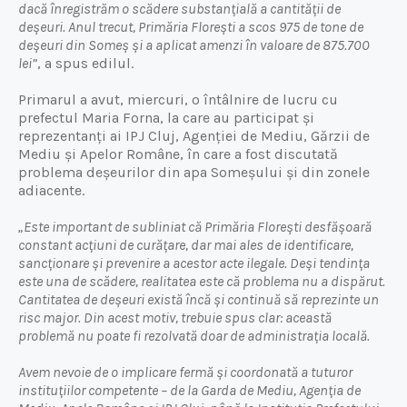
dacă înregistrăm o scădere substanțială a cantității de
deșeuri. Anul trecut, Primăria Florești a scos 975 de tone de
deșeuri din Someș și a aplicat amenzi în valoare de 875.700
lei”
, a spus edilul.
Primarul a avut, miercuri, o întâlnire de lucru cu
prefectul Maria Forna, la care au participat și
reprezentanți ai IPJ Cluj, Agenției de Mediu, Gărzii de
Mediu și Apelor Române, în care a fost discutată
problema deșeurilor din apa Someșului și din zonele
adiacente.
„Este important de subliniat că Primăria Florești desfășoară
constant acțiuni de curățare, dar mai ales de identificare,
sancționare și prevenire a acestor acte ilegale. Deși tendința
este una de scădere, realitatea este că problema nu a dispărut.
Cantitatea de deșeuri există încă și continuă să reprezinte un
risc major. Din acest motiv, trebuie spus clar: această
problemă nu poate fi rezolvată doar de administrația locală.
Avem nevoie de o implicare fermă și coordonată a tuturor
instituțiilor competente – de la Garda de Mediu, Agenția de