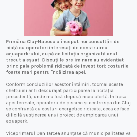
Primăria Cluj-Napoca a început noi consultări de
piață cu operatori interesați de construirea
aquapark-ului, după ce licitația organizată anul
trecut a eșuat. Discuțiile preliminare au evidențiat
principala problemă ridicată de investitori: costurile
foarte mari pentru încălzirea apei.
Conform concluziilor acestor întâlniri, tocmai aceste
cheltuieli ar fi descurajat participarea la licitația
precedentă, unde n-a fost depusă nicio ofertă. În lipsa
apei termale, operatorii de piscine și centre spa din Cluj
se confruntă cu costuri energetice ridicate, ceea ce face
dificilă susținerea unui proiect de amploarea unui
aquapark.
Viceprimarul Dan Tarcea anunțase că municipalitatea va