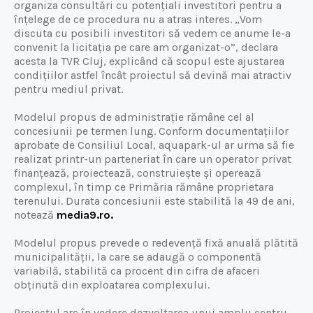
organiza consultări cu potențiali investitori pentru a
înțelege de ce procedura nu a atras interes. „Vom
discuta cu posibili investitori să vedem ce anume le-a
convenit la licitația pe care am organizat-o”, declara
acesta la TVR Cluj, explicând că scopul este ajustarea
condițiilor astfel încât proiectul să devină mai atractiv
pentru mediul privat.
Modelul propus de administrație rămâne cel al
concesiunii pe termen lung. Conform documentațiilor
aprobate de Consiliul Local, aquapark-ul ar urma să fie
realizat printr-un parteneriat în care un operator privat
finanțează, proiectează, construiește și operează
complexul, în timp ce Primăria rămâne proprietara
terenului. Durata concesiunii este stabilită la 49 de ani,
notează
media9.ro.
Modelul propus prevede o redevență fixă anuală plătită
municipalității, la care se adaugă o componentă
variabilă, stabilită ca procent din cifra de afaceri
obținută din exploatarea complexului.
Proiectul are în vedere dezvoltarea unui amplu centru