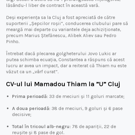
lăsându-l liber de contract în această vară.
Deși experiența sa la Cluj a fost apreciată de către
suporterii „Șepcilor roșii”, conducerea clubului pare să
meargă mai departe cu variantele deja achiziționate,
precum Marius Ștefănescu, Alibek Aliev sau Pedro
Pinho.
Întrebat dacă plecarea golgheterului Jovo Lukic ar
putea schimba ecuația, Constantea a răspuns că acest
lucru ar avea un impact, dar a reiterat că Thiam nu este
văzut ca un „vârf curat”.
CV-ul lui Mamadou Thiam la ”U” Cluj
Prima perioadă
: 33 de meciuri și 11 goluri marcate;
A doua perioadă
: 38 de meciuri, 9 goluri și 6 pase
decisive;
Total în tricoul alb-negru
: 78 de apariții, 22 de
reușite și 8 pase de gol.